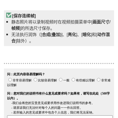
[
保存连续帧
]
静态照片将以录制视频时在视频拍摄菜单中[
画面尺寸/
帧频
]的所选尺寸保存。
无法执行润饰（[
合成(叠加)
]、[
亮化
]、[
暗化
]和[
动作混
合
]除外）。