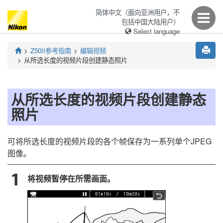
简体中文（面向亚洲用户，不
包括中国大陆用户）
Select language
Z50II
参考指南
编辑视频
从所选长度的视频片段创建静态照片
从所选长度的视频片段创建静态
照片
可将所选长度的视频片段的各个帧保存为一系列单个JPEG
图像。
将视频暂停在所需画面。