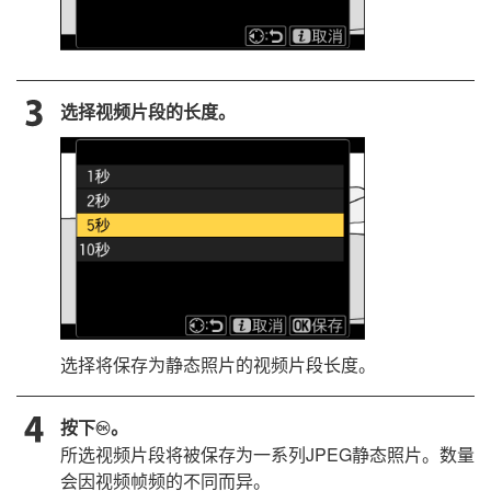
选择视频片段的长度。
选择将保存为静态照片的视频片段长度。
按下
。
J
所选视频片段将被保存为一系列JPEG静态照片。数量
会因视频帧频的不同而异。