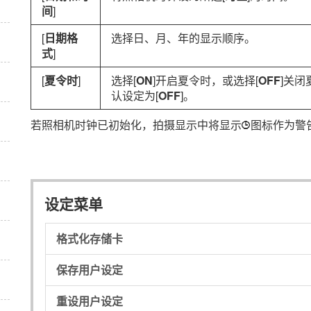
间
]
[
日期格
选择日、月、年的显示顺序。
式
]
[
夏令时
]
选择[
ON
]开启夏令时，或选择[
OFF
]关闭
认设定为[
OFF
]。
若照相机时钟已初始化，拍摄显示中将显示
图标作为警
1
设定菜单
格式化存储卡
保存用户设定
重设用户设定