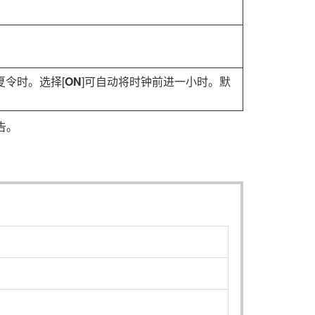
夏令时。选择[
ON
]可自动将时钟前进一小时。默
告。