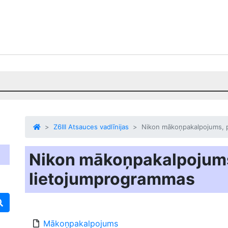
Z6III Atsauces vadlīnijas
Nikon mākoņpakalpojums, 
Nikon mākoņpakalpojum
lietojumprogrammas
Mākoņpakalpojums