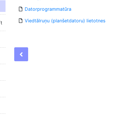
Datorprogrammatūra
Viedtālruņu (planšetdatoru) lietotnes
īt
Previous