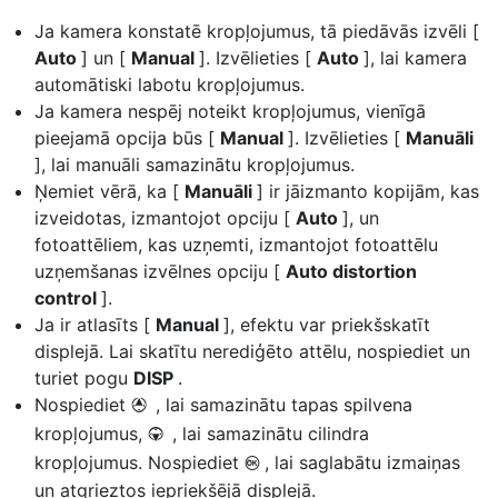
Ja kamera konstatē kropļojumus, tā piedāvās izvēli [
Auto
] un [
Manual
]. Izvēlieties [
Auto
], lai kamera
automātiski labotu kropļojumus.
Ja kamera nespēj noteikt kropļojumus, vienīgā
pieejamā opcija būs [
Manual
]. Izvēlieties [
Manuāli
], lai manuāli samazinātu kropļojumus.
Ņemiet vērā, ka [
Manuāli
] ir jāizmanto kopijām, kas
izveidotas, izmantojot opciju [
Auto
], un
fotoattēliem, kas uzņemti, izmantojot fotoattēlu
uzņemšanas izvēlnes opciju [
Auto distortion
control
].
Ja ir atlasīts [
Manual
], efektu var priekšskatīt
displejā. Lai skatītu nerediģēto attēlu, nospiediet un
turiet pogu
DISP
.
Nospiediet
, lai samazinātu tapas spilvena
1
kropļojumus,
, lai samazinātu cilindra
3
kropļojumus. Nospiediet
, lai saglabātu izmaiņas
J
un atgrieztos iepriekšējā displejā.