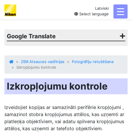
Latviski
toggl
Select language
Google Translate
Z6III Atsauces vadlīnijas
Fotogrāfiju retušēšana
Izkropļojumu kontrole
Izkropļojumu kontrole
Izveidojiet kopijas ar
samazināti perifērie kropļojumi
,
samazinot stobra kropļojumus attēlos, kas uzņemti ar
platleņķa objektīviem, vai adatu spilvena kropļojumus
attēlos, kas uzņemti ar telefoto objektīviem.