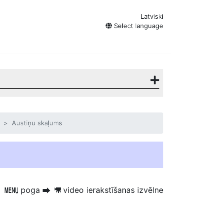
Latviski
Select language
Austiņu skaļums
poga
video ierakstīšanas izvēlne
G
U
1