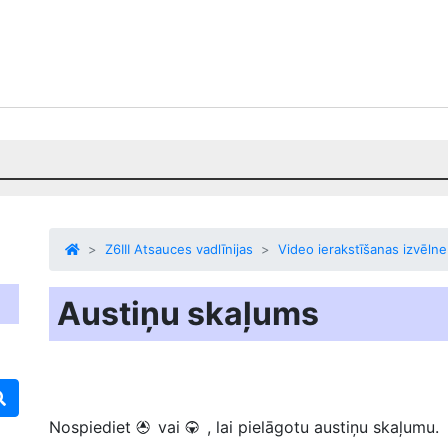
Z6III Atsauces vadlīnijas
Video ierakstīšanas izvēlne
Austiņu skaļums
Nospiediet
vai
, lai pielāgotu austiņu skaļumu.
1
3