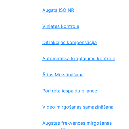
Augsts ISO NR
Vinjetes kontrole
Difrakcijas kompensācija
Automātiskā kropļojumu kontrole
Ādas Mīkstināšana
Portreta iespaidu bilance
Video mirgošanas samazināšana
Augstas frekvences mirgošanas