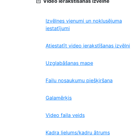
Video ierakstīšanas izvēlne
Izvēlnes vienumi un noklusējuma
iestatījumi
Atiestatīt video ierakstīšanas izvēlni
Uzglabāšanas mape
Failu nosaukumu piešķiršana
Galamērķis
Video faila veids
Kadra lielums/kadru ātrums