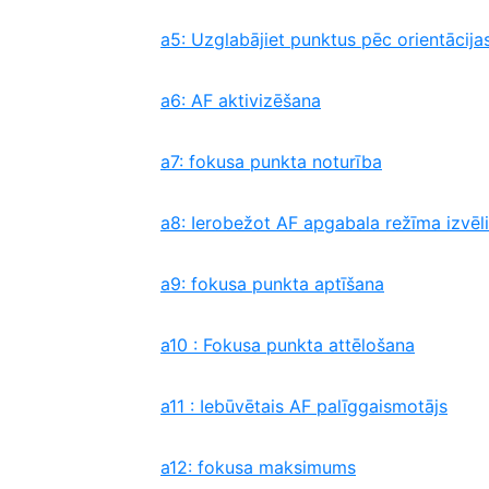
a5: Uzglabājiet punktus pēc orientācija
a6: AF aktivizēšana
a7: fokusa punkta noturība
a8: Ierobežot AF apgabala režīma izvēli
a9: fokusa punkta aptīšana
a10 : Fokusa punkta attēlošana
a11 : Iebūvētais AF palīggaismotājs
a12: fokusa maksimums