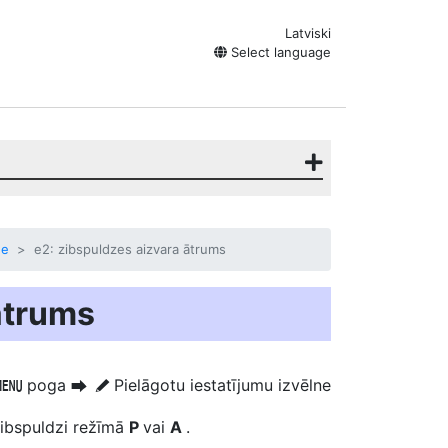
Latviski
Select language
ne
e2: zibspuldzes aizvara ātrums
ātrums
poga
Pielāgotu iestatījumu izvēlne
G
U
A
zibspuldzi režīmā
P
vai
A
.