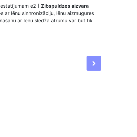
 iestatījumam e2 [
Zibspuldzes aizvara
s ar lēnu sinhronizāciju, lēnu aizmugures
nāšanu ar lēnu slēdža ātrumu var būt tik
Next