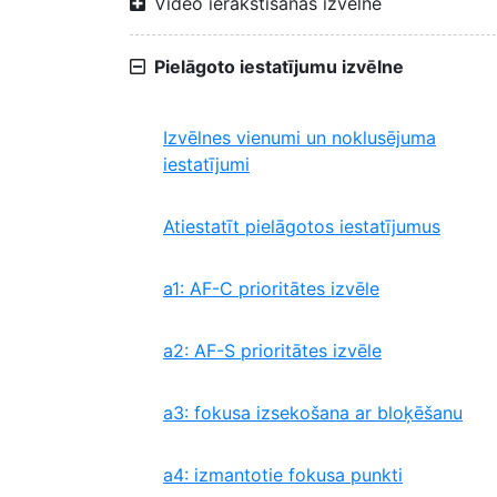
Video ierakstīšanas izvēlne
Pielāgoto iestatījumu izvēlne
Izvēlnes vienumi un noklusējuma
iestatījumi
Atiestatīt pielāgotos iestatījumus
a1: AF-C prioritātes izvēle
a2: AF-S prioritātes izvēle
a3: fokusa izsekošana ar bloķēšanu
a4: izmantotie fokusa punkti