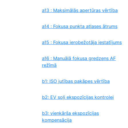
a13 : Maksimālās apertūras vērtība
a14 : Fokusa punkta atlases ātrums
a15 : Fokusa ierobežotāja iestatījums
a16 : Manuālā fokusa gredzens AF
režīmā
b1: ISO jutības pakāpes vērtība
b2: EV soļi ekspozīcijas kontrolei
b3: vienkārša ekspozīcijas
kompensācija