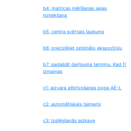
b4: matricas mērīšanas sejas
noteikšana
b5: centra svērtais laukums
b6: precizējiet optimālo ekspozīciju
b7: saglabāt derīguma termiņu. Kad f/
izmaiņas
c1: aizvara atbrīvošanas poga AE-L
c2: automātiskais taimeris
c3: Izslēgšanās aizkave