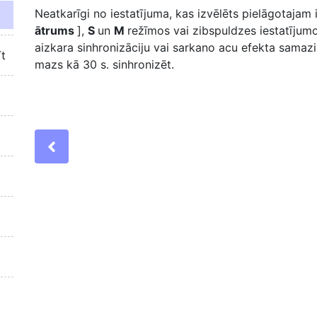
Neatkarīgi no iestatījuma, kas izvēlēts pielāgotajam
ātrums
],
S
un
M
režīmos vai zibspuldzes iestatījumo
aizkara sinhronizāciju vai sarkano acu efekta samazi
īt
mazs kā 30 s. sinhronizēt.
Previous