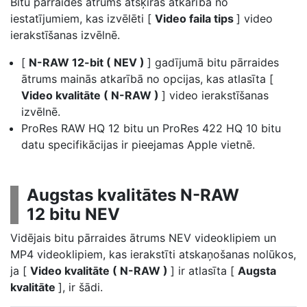
Bitu pārraides ātrums atšķiras atkarībā no
iestatījumiem, kas izvēlēti [
Video faila tips
] video
ierakstīšanas izvēlnē.
[
N-RAW 12-bit ( NEV )
] gadījumā bitu pārraides
ātrums mainās atkarībā no opcijas, kas atlasīta [
Video kvalitāte ( N-RAW )
] video ierakstīšanas
izvēlnē.
ProRes RAW HQ 12 bitu un ProRes 422 HQ 10 bitu
datu specifikācijas ir pieejamas Apple vietnē.
Augstas kvalitātes N-RAW
12 bitu NEV
Vidējais bitu pārraides ātrums NEV videoklipiem un
MP4 videoklipiem, kas ierakstīti atskaņošanas nolūkos,
ja [
Video kvalitāte ( N-RAW )
] ir atlasīta [
Augsta
kvalitāte
], ir šādi.