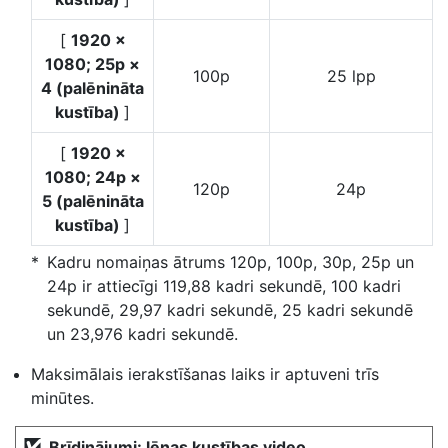
[
1920 ×
1080; 25p ×
100p
25 lpp
4 (palēnināta
kustība)
]
[
1920 ×
1080; 24p ×
120p
24p
5 (palēnināta
kustība)
]
Kadru nomaiņas ātrums 120p, 100p, 30p, 25p un
24p ir attiecīgi 119,88 kadri sekundē, 100 kadri
sekundē, 29,97 kadri sekundē, 25 kadri sekundē
un 23,976 kadri sekundē.
Maksimālais ierakstīšanas laiks ir aptuveni trīs
minūtes.
Brīdinājumi: lēnas kustības video