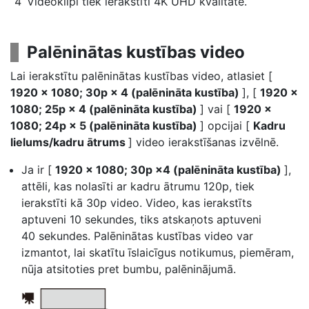
Videoklipi tiek ierakstīti 4K UHD kvalitātē.
Palēninātas kustības video
Lai ierakstītu palēninātas kustības video, atlasiet [
1920 × 1080; 30p × 4 (palēnināta kustība)
], [
1920 ×
1080; 25p × 4 (palēnināta kustība)
] vai [
1920 ×
1080; 24p × 5 (palēnināta kustība)
] opcijai [
Kadru
lielums/kadru ātrums
] video ierakstīšanas izvēlnē.
Ja ir [
1920 × 1080; 30p ×4 (palēnināta kustība)
],
attēli, kas nolasīti ar kadru ātrumu 120p, tiek
ierakstīti kā 30p video. Video, kas ierakstīts
aptuveni 10 sekundes, tiks atskaņots aptuveni
40 sekundes. Palēninātas kustības video var
izmantot, lai skatītu īslaicīgus notikumus, piemēram,
nūja atsitoties pret bumbu, palēninājumā.