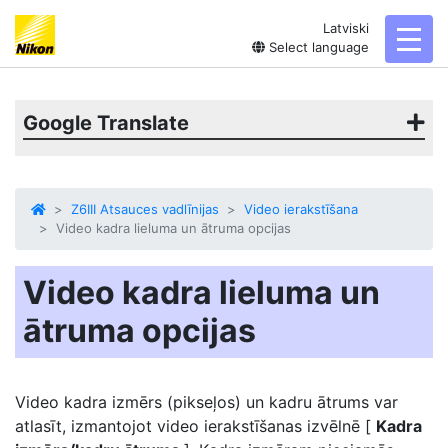
Latviski
toggl
Select language
Google Translate
Z6III Atsauces vadlīnijas
Video ierakstīšana
Video kadra lieluma un ātruma opcijas
Video kadra lieluma un
ātruma opcijas
Video kadra izmērs (pikseļos) un
kadru ātrums
var
atlasīt, izmantojot video ierakstīšanas izvēlnē [
Kadra