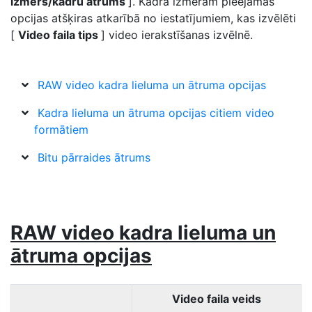
izmērs/kadru ātrums
]. Kadra izmēram pieejamās
opcijas atšķiras atkarībā no iestatījumiem, kas izvēlēti
[
Video faila tips
] video ierakstīšanas izvēlnē.
RAW video kadra lieluma un ātruma opcijas
Kadra lieluma un ātruma opcijas citiem video
formātiem
Bitu pārraides ātrums
RAW video kadra lieluma un
ātruma opcijas
Video faila veids