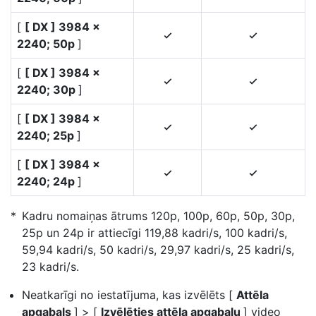
[
[ DX ] 3984 ×
4
4
2240; 50p
]
[
[ DX ] 3984 ×
4
4
2240; 30p
]
[
[ DX ] 3984 ×
4
4
2240; 25p
]
[
[ DX ] 3984 ×
4
4
2240; 24p
]
Kadru nomaiņas ātrums 120p, 100p, 60p, 50p, 30p,
25p un 24p ir attiecīgi 119,88 kadri/s, 100 kadri/s,
59,94 kadri/s, 50 kadri/s, 29,97 kadri/s, 25 kadri/s,
23 kadri/s.
Neatkarīgi no iestatījuma, kas izvēlēts [
Attēla
apgabals
] > [
Izvēlēties attēla apgabalu
] video