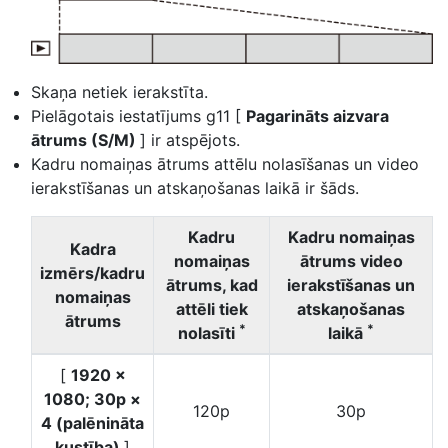
Skaņa netiek ierakstīta.
Pielāgotais iestatījums g11 [
Pagarināts aizvara
ātrums (S/M)
] ir atspējots.
Kadru nomaiņas ātrums attēlu nolasīšanas un video
ierakstīšanas un atskaņošanas laikā ir šāds.
Kadru
Kadru nomaiņas
Kadra
nomaiņas
ātrums video
izmērs/kadru
ātrums, kad
ierakstīšanas un
nomaiņas
attēli tiek
atskaņošanas
ātrums
*
*
nolasīti
laikā
[
1920 ×
1080; 30p ×
120p
30p
4 (palēnināta
kustība)
]