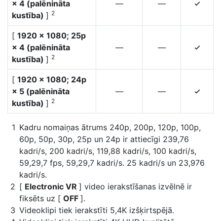
× 4 (palēnināta
—
—
4
2
kustība)
]
[
1920 × 1080; 25p
× 4 (palēnināta
—
—
4
2
kustība)
]
[
1920 × 1080; 24p
× 5 (palēnināta
—
—
4
2
kustība)
]
Kadru nomaiņas ātrums 240p, 200p, 120p, 100p,
60p, 50p, 30p, 25p un 24p ir attiecīgi 239,76
kadri/s, 200 kadri/s, 119,88 kadri/s, 100 kadri/s,
59,29,7 fps, 59,29,7 kadri/s. 25 kadri/s un 23,976
kadri/s.
[
Electronic VR
] video ierakstīšanas izvēlnē ir
fiksēts uz [
OFF
].
Videoklipi tiek ierakstīti 5,4K izšķirtspējā.