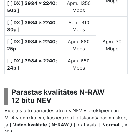
Mbps
[
[ DX ] 3984 × 2240;
Apm. 1350
50p
]
Mbps
[
[ DX ] 3984 × 2240;
Apm. 810
30p
]
Mbps
[
[ DX ] 3984 × 2240;
Apm. 680
Apm. 30
25p
]
Mbps
Mbps
[
[ DX ] 3984 × 2240;
Apm. 650
24p
]
Mbps
Parastas kvalitātes N-RAW
12 bitu NEV
Vidējais bitu pārraides ātrums NEV videoklipiem un
MP4 videoklipiem, kas ierakstīti atskaņošanas nolūkos,
ja [
Video kvalitāte ( N-RAW )
] ir atlasīta [
Normal
], ir
šādi.