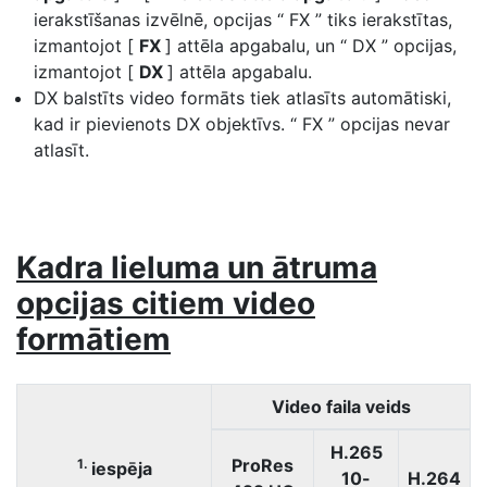
ierakstīšanas izvēlnē, opcijas “ FX ” tiks ierakstītas,
izmantojot [
FX
] attēla apgabalu, un “ DX ” opcijas,
izmantojot [
DX
] attēla apgabalu.
DX balstīts video formāts tiek atlasīts automātiski,
kad ir pievienots DX objektīvs. “ FX ” opcijas nevar
atlasīt.
Kadra lieluma un ātruma
opcijas citiem video
formātiem
Video faila veids
H.265
ProRes
1.
iespēja
10-
H.264