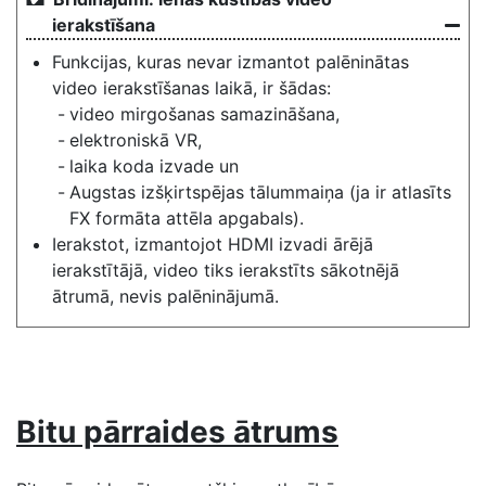
ierakstīšana
Funkcijas, kuras nevar izmantot palēninātas
video ierakstīšanas laikā, ir šādas:
video mirgošanas samazināšana,
elektroniskā VR,
laika koda izvade un
Augstas izšķirtspējas tālummaiņa (ja ir atlasīts
FX formāta attēla apgabals).
Ierakstot, izmantojot HDMI izvadi ārējā
ierakstītājā, video tiks ierakstīts sākotnējā
ātrumā, nevis palēninājumā.
Bitu pārraides ātrums