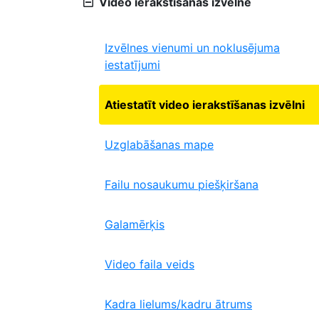
Video ierakstīšanas izvēlne
Izvēlnes vienumi un noklusējuma
iestatījumi
Atiestatīt video ierakstīšanas izvēlni
Uzglabāšanas mape
Failu nosaukumu piešķiršana
Galamērķis
Video faila veids
Kadra lielums/kadru ātrums