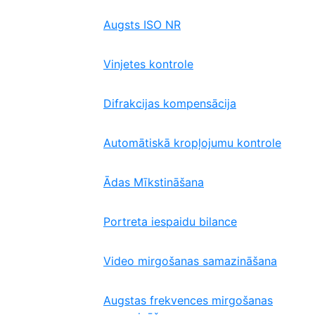
Augsts ISO NR
Vinjetes kontrole
Difrakcijas kompensācija
Automātiskā kropļojumu kontrole
Ādas Mīkstināšana
Portreta iespaidu bilance
Video mirgošanas samazināšana
Augstas frekvences mirgošanas