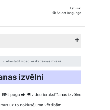
Latviski
Select language
Atiestatīt video ierakstīšanas izvēlni
anas izvēlni
poga
video ierakstīšanas izvēlne
G
U
1
ījumus uz to noklusējuma vērtībām.