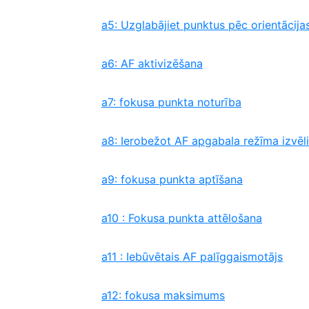
a5: Uzglabājiet punktus pēc orientācija
a6: AF aktivizēšana
a7: fokusa punkta noturība
a8: Ierobežot AF apgabala režīma izvēli
a9: fokusa punkta aptīšana
a10 : Fokusa punkta attēlošana
a11 : Iebūvētais AF palīggaismotājs
a12: fokusa maksimums