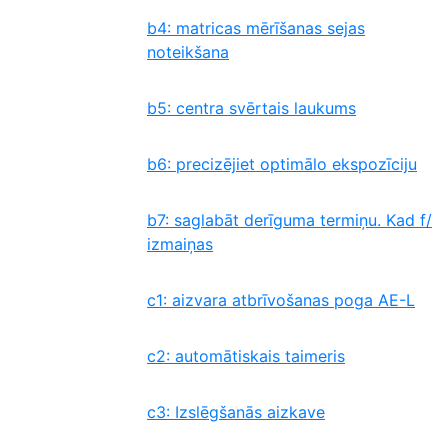
b4: matricas mērīšanas sejas
noteikšana
b5: centra svērtais laukums
b6: precizējiet optimālo ekspozīciju
b7: saglabāt derīguma termiņu. Kad f/
izmaiņas
c1: aizvara atbrīvošanas poga AE-L
c2: automātiskais taimeris
c3: Izslēgšanās aizkave