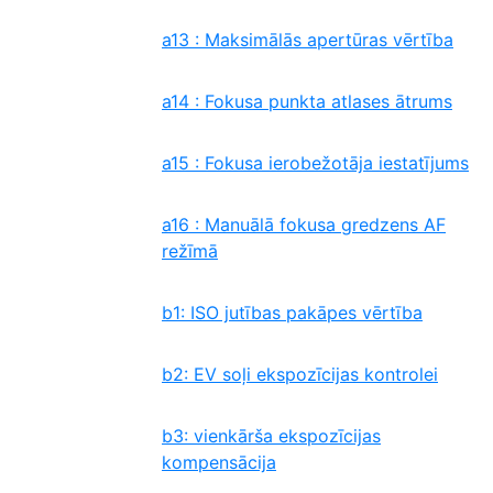
a13 : Maksimālās apertūras vērtība
a14 : Fokusa punkta atlases ātrums
a15 : Fokusa ierobežotāja iestatījums
a16 : Manuālā fokusa gredzens AF
režīmā
b1: ISO jutības pakāpes vērtība
b2: EV soļi ekspozīcijas kontrolei
b3: vienkārša ekspozīcijas
kompensācija