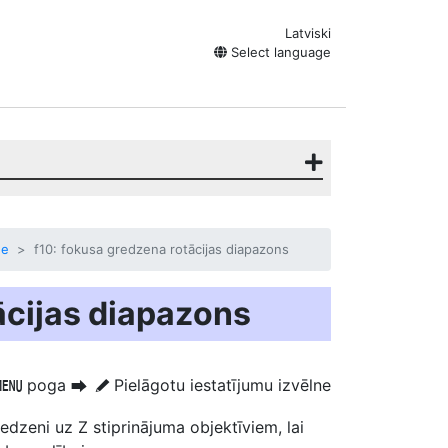
Latviski
Select language
ne
f10: fokusa gredzena rotācijas diapazons
ācijas diapazons
poga
Pielāgotu iestatījumu izvēlne
G
U
A
redzeni uz Z stiprinājuma objektīviem, lai