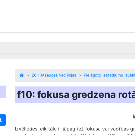
Z6III Atsauces vadlīnijas
Pielāgoto iestatījumu izvēl
f10: fokusa gredzena rot
Izvēlieties, cik tālu ir jāpagriež fokusa vai vadības g