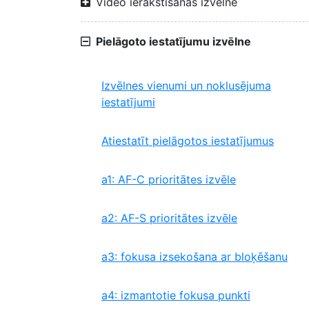
Video ierakstīšanas izvēlne
Pielāgoto iestatījumu izvēlne
Izvēlnes vienumi un noklusējuma
iestatījumi
Atiestatīt pielāgotos iestatījumus
a1: AF-C prioritātes izvēle
a2: AF-S prioritātes izvēle
a3: fokusa izsekošana ar bloķēšanu
a4: izmantotie fokusa punkti