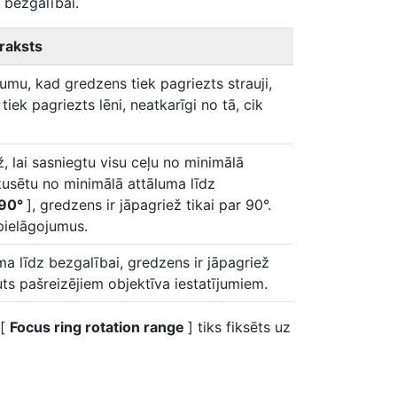
 bezgalībai.
raksts
umu, kad gredzens tiek pagriezts strauji,
ek pagriezts lēni, neatkarīgi no tā, cik
ež, lai sasniegtu visu ceļu no minimālā
kusētu no minimālā attāluma līdz
90°
], gredzens ir jāpagriež tikai par 90°.
 pielāgojumus.
a līdz bezgalībai, gredzens ir jāpagriež
ts pašreizējiem objektīva iestatījumiem.
 [
Focus ring rotation range
] tiks fiksēts uz