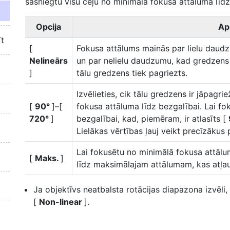
sasniegtu visu ceļu no minimālā fokusa attāluma līdz
Opcija
Ap
īt
[
Fokusa attālums mainās par lielu daudz
Nelineārs
un par nelielu daudzumu, kad gredzens ti
]
tālu gredzens tiek pagriezts.
Izvēlieties, cik tālu gredzens ir jāpagri
[
90°
]–[
fokusa attāluma līdz bezgalībai. Lai fo
720°
]
bezgalībai, kad, piemēram, ir atlasīts [
Lielākas vērtības ļauj veikt precīzākus
Lai fokusētu no minimālā fokusa attālum
[
Maks.
]
līdz maksimālajam attālumam, kas atļau
Ja objektīvs neatbalsta rotācijas diapazona izvēli,
[
Non-linear
].