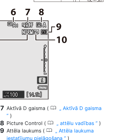
0
Aktīvā D gaisma (
Aktīvā D gaisma
)
0
Picture Control (
attēlu vadības
)
0
Attēla laukums (
Attēla laukuma
iestatījumu pielāgošana
)