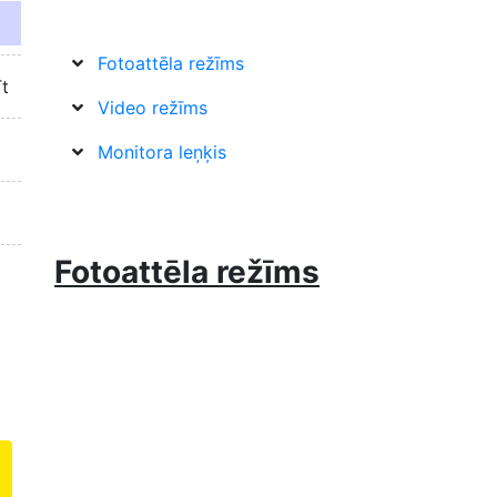
Fotoattēla režīms
īt
Video režīms
Monitora leņķis
Fotoattēla režīms