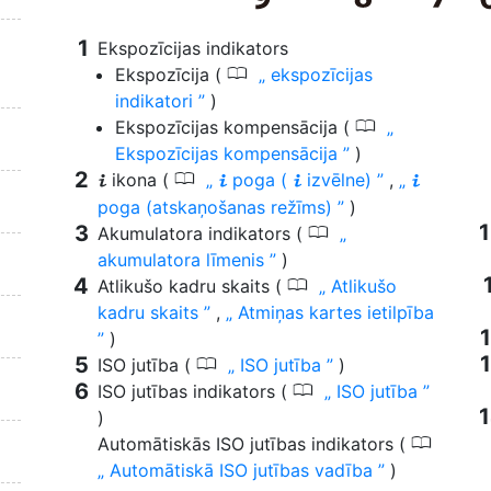
Ekspozīcijas indikators
0
Ekspozīcija (
ekspozīcijas
indikatori
)
0
Ekspozīcijas kompensācija (
Ekspozīcijas kompensācija
)
0
ikona (
poga (
izvēlne)
,
i
i
i
i
poga (atskaņošanas režīms)
)
0
Akumulatora indikators (
akumulatora līmenis
)
0
Atlikušo kadru skaits (
Atlikušo
kadru skaits
,
Atmiņas kartes ietilpība
)
0
ISO jutība (
ISO jutība
)
0
ISO jutības indikators (
ISO jutība
)
0
Automātiskās ISO jutības indikators (
Automātiskā ISO jutības vadība
)