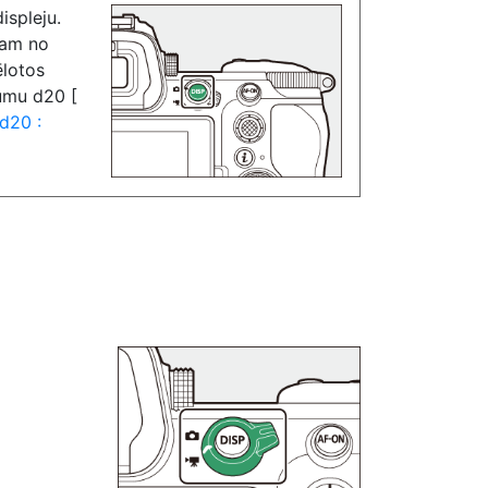
ispleju.
tram no
ēlotos
jumu d20 [
d20 :