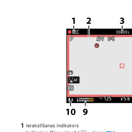
Ierakstīšanas indikators