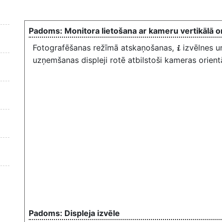
Monitora lietošana ar kameru vertikālā or
Fotografēšanas režīmā atskaņošanas,
izvēlnes u
i
uzņemšanas displeji rotē atbilstoši
kameras orient
Displeja izvēle