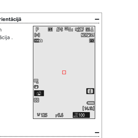
ientācijā
n
ācija
.