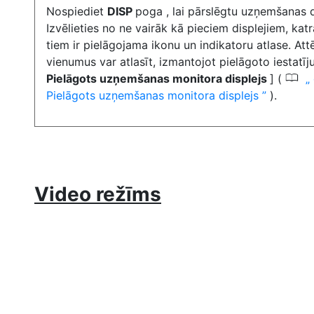
Nospiediet
DISP
poga
, lai pārslēgtu uzņemšanas d
Izvēlieties no ne vairāk kā pieciem displejiem, ka
tiem ir pielāgojama ikonu un indikatoru atlase. Att
vienumus var atlasīt, izmantojot pielāgoto iestatī
0
Pielāgots uzņemšanas monitora displejs
] (
Pielāgots uzņemšanas monitora displejs
).
Video režīms