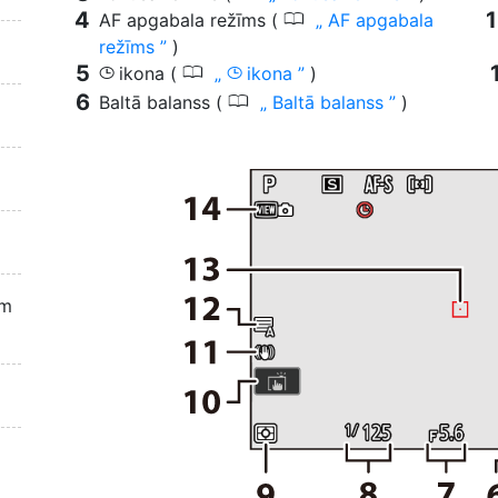
0
AF apgabala režīms (
AF apgabala
režīms
)
0
ikona (
ikona
)
g
g
0
Baltā balanss (
Baltā balanss
)
em