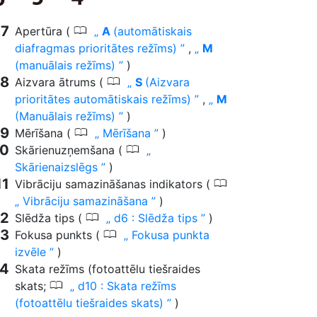
0
Apertūra (
A
(automātiskais
diafragmas prioritātes režīms)
,
M
(manuālais režīms)
)
0
Aizvara ātrums (
S
(Aizvara
prioritātes automātiskais režīms)
,
M
(Manuālais režīms)
)
0
Mērīšana (
Mērīšana
)
0
Skārienuzņemšana (
Skārienaizslēgs
)
0
Vibrāciju samazināšanas indikators (
Vibrāciju samazināšana
)
0
Slēdža tips (
d6 : Slēdža tips
)
0
Fokusa punkts (
Fokusa punkta
izvēle
)
Skata režīms (fotoattēlu tiešraides
0
skats;
d10 : Skata režīms
(fotoattēlu tiešraides skats)
)