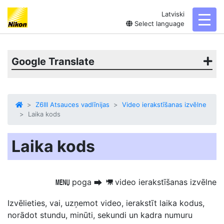
Latviski
toggl
Select language
Google Translate
Z6III Atsauces vadlīnijas
Video ierakstīšanas izvēlne
Laika kods
Laika kods
poga
video ierakstīšanas izvēlne
G
U
1
Izvēlieties, vai, uzņemot video, ierakstīt laika kodus,
norādot stundu, minūti, sekundi un kadra numuru