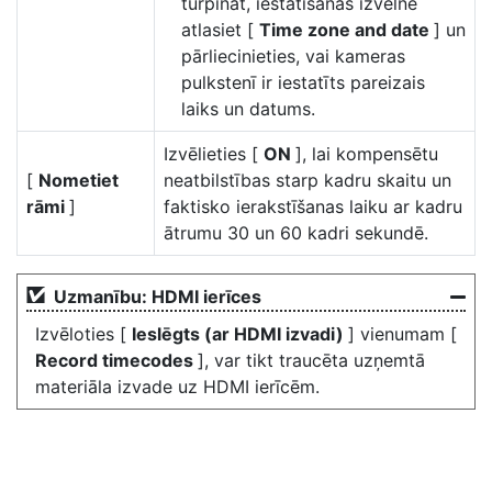
turpināt, iestatīšanas izvēlnē
atlasiet [
Time zone and date
] un
pārliecinieties, vai kameras
pulkstenī ir iestatīts pareizais
laiks un datums.
Izvēlieties [
ON
], lai kompensētu
[
Nometiet
neatbilstības starp kadru skaitu un
rāmi
]
faktisko ierakstīšanas laiku ar kadru
ātrumu 30 un 60 kadri sekundē.
Uzmanību: HDMI ierīces
Izvēloties [
Ieslēgts (ar HDMI izvadi)
] vienumam [
Record timecodes
], var tikt traucēta uzņemtā
materiāla izvade uz HDMI ierīcēm.