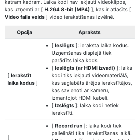
katram kadram. Laika kodi nav iekļauti videoklipos,
kas uzņemti ar [
H.264 8-bit (MP4)
], kas ir atlasīts [
Video faila veids
] video ierakstīšanas izvēlnē.
Opcija
Apraksts
[
Ieslēgts
]: ieraksta laika kodus.
Uzņemšanas displejā tiek
parādīts laika kods.
[
Ieslēgts (ar HDMI izvadi)
]: laika
[
Ierakstīt
kodi tiks iekļauti videomateriālā,
laika kodus
]
kas saglabāts ārējos ierakstītājos,
kas savienoti ar kameru,
izmantojot HDMI kabeli.
[
Izslēgts
]: laika kodi netiek
ierakstīti.
[
Record run
]: laika kodi tiek
palielināti tikai ierakstīšanas laikā.
[