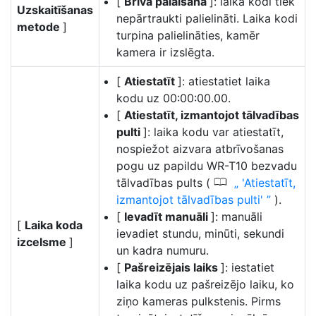
[
Brīva palaišana
]: laika kodi tiek
Uzskaitīšanas
nepārtraukti palielināti. Laika kodi
metode
]
turpina palielināties, kamēr
kamera ir izslēgta.
[
Atiestatīt
]: atiestatiet laika
kodu uz 00:00:00.00.
[
Atiestatīt, izmantojot tālvadības
pulti
]: laika kodu var atiestatīt,
nospiežot aizvara atbrīvošanas
pogu uz papildu WR-T10 bezvadu
0
tālvadības pults (
'Atiestatīt,
izmantojot tālvadības pulti'
).
[
Ievadīt manuāli
]: manuāli
[
Laika koda
ievadiet stundu, minūti, sekundi
izcelsme
]
un kadra numuru.
[
Pašreizējais laiks
]: iestatiet
laika kodu uz pašreizējo laiku, ko
ziņo kameras pulkstenis. Pirms