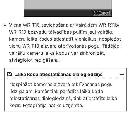
Viena WR-T10 savienošana ar vairākiem WR-R11b/
WR-R10 bezvadu tālvadības pultīm ļauj vairāku
kameru laika kodus atiestatīt vienlaikus, nospiežot
vienu WR-T10 aizvara atbrīvošanas pogu. Tādējādi
vairāku kameru laika kodus var sinhronizēt,
atvieglojot rediģēšanu.
Laika koda atiestatīšanas dialoglodziņš
Nospiežot kameras aizvara atbrīvošanas pogu
līdz galam, kamēr tiek parādīts laika koda
atiestatīšanas dialoglodziņš, tiek atiestatīts laika
kods. Fotogrāfija netiks uzņemta.