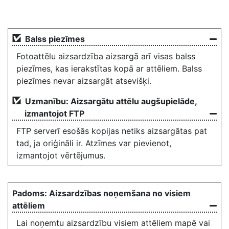
Balss piezīmes
Fotoattēlu aizsardzība aizsargā arī visas balss
piezīmes, kas ierakstītas kopā ar attēliem. Balss
piezīmes nevar aizsargāt atsevišķi.
Uzmanību: Aizsargātu attēlu augšupielāde,
izmantojot FTP
FTP serverī esošās kopijas netiks aizsargātas pat
tad, ja oriģināli ir. Atzīmes var pievienot,
izmantojot vērtējumus.
Aizsardzības noņemšana no visiem
attēliem
Lai noņemtu aizsardzību visiem attēliem mapē vai