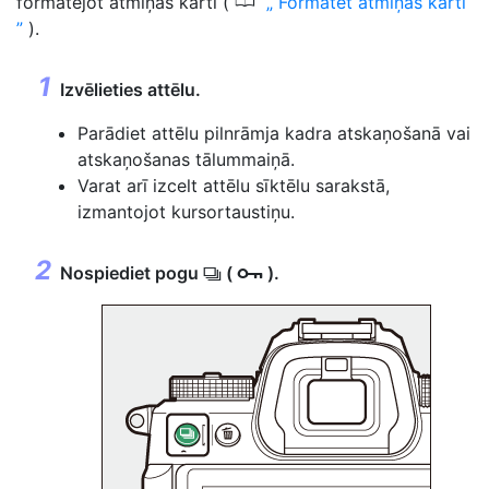
0
formatējot atmiņas karti (
Formatēt atmiņas karti
).
Izvēlieties attēlu.
Parādiet attēlu pilnrāmja kadra atskaņošanā vai
atskaņošanas tālummaiņā.
Varat arī izcelt attēlu sīktēlu sarakstā,
izmantojot kursortaustiņu.
Nospiediet pogu
(
).
c
g