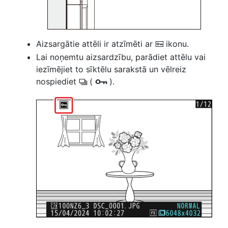
Aizsargātie attēli ir atzīmēti ar
ikonu.
P
Lai noņemtu aizsardzību, parādiet attēlu vai
iezīmējiet to sīktēlu sarakstā un vēlreiz
nospiediet
(
).
c
g