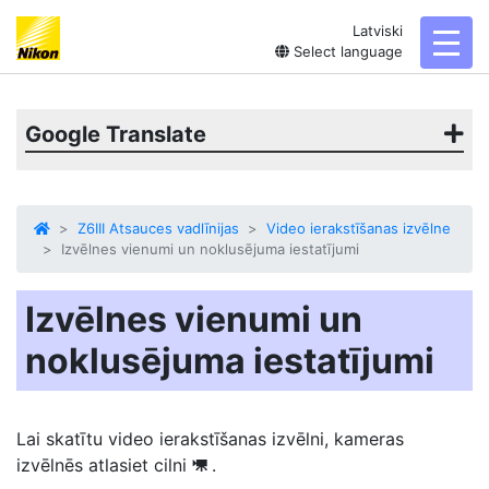
Latviski
toggl
Select language
Google Translate
Z6III Atsauces vadlīnijas
Video ierakstīšanas izvēlne
Izvēlnes vienumi un noklusējuma iestatījumi
Izvēlnes vienumi un
noklusējuma iestatījumi
Lai skatītu video ierakstīšanas izvēlni, kameras
izvēlnēs atlasiet cilni
.
1