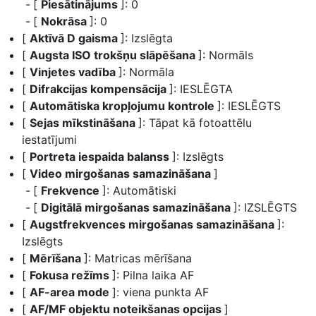
[
Piesātinājums
]: 0
[
Nokrāsa
]: 0
[
Aktīvā D gaisma
]: Izslēgta
[
Augsta ISO trokšņu slāpēšana
]: Normāls
[
Vinjetes vadība
]: Normāla
[
Difrakcijas kompensācija
]: IESLĒGTA
[
Automātiska kropļojumu kontrole
]: IESLĒGTS
[
Sejas mīkstināšana
]: Tāpat kā fotoattēlu
iestatījumi
[
Portreta iespaida balanss
]: Izslēgts
[
Video mirgošanas samazināšana
]
[
Frekvence
]: Automātiski
[
Digitālā mirgošanas samazināšana
]: IZSLĒGTS
[
Augstfrekvences mirgošanas samazināšana
]:
Izslēgts
[
Mērīšana
]: Matricas mērīšana
[
Fokusa režīms
]: Pilna laika AF
[
AF-area mode
]: viena punkta AF
[
AF/MF objektu noteikšanas opcijas
]