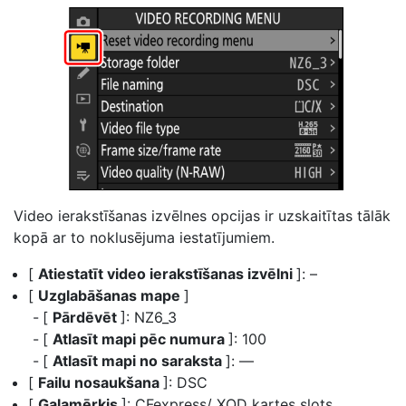
Video ierakstīšanas izvēlnes opcijas ir uzskaitītas tālāk
kopā ar to noklusējuma iestatījumiem.
[
Atiestatīt video ierakstīšanas izvēlni
]: –
[
Uzglabāšanas mape
]
[
Pārdēvēt
]: NZ6_3
[
Atlasīt mapi pēc numura
]: 100
[
Atlasīt mapi no saraksta
]: —
[
Failu nosaukšana
]: DSC
[
Galamērķis
]: CFexpress/ XQD kartes slots