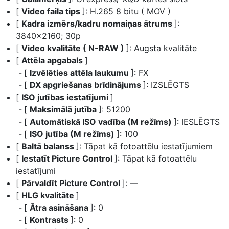
[
Video faila tips
]: H.265 8 bitu ( MOV )
[
Kadra izmērs/kadru nomaiņas ātrums
]:
3840×2160; 30p
[
Video kvalitāte ( N-RAW )
]: Augsta kvalitāte
[
Attēla apgabals
]
[
Izvēlēties attēla laukumu
]: FX
[
DX apgriešanas brīdinājums
]: IZSLĒGTS
[
ISO jutības iestatījumi
]
[
Maksimālā jutība
]: 51200
[
Automātiskā ISO vadība (M režīms)
]: IESLĒGTS
[
ISO jutība (M režīms)
]: 100
[
Baltā balanss
]: Tāpat kā fotoattēlu iestatījumiem
[
Iestatīt Picture Control
]: Tāpat kā fotoattēlu
iestatījumi
[
Pārvaldīt Picture Control
]: —
[
HLG kvalitāte
]
[
Ātra asināšana
]: 0
[
Kontrasts
]: 0