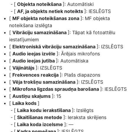
[
Objekta noteikšana
]: Automātiski
[
AF, ja objekts netiek noteikts
]: IESLĒGTS
[
MF objekta noteikšanas zona
]: MF objekta
noteikšana izslēgta
[
Vibrāciju samazināšana
]: Tāpat kā fotoattēlu
iestatījumiem
[
Elektroniskā vibrāciju samazināšana
]: IZSLĒGTS
[
Audio ieejas izvēle
]: Ārējais mikrofons
[
Audio ieejas jutība
]: Automātiska
[
Vājinātājs
]: IZSLĒGTS
[
Frekvences reakcija
]: Plašs diapazons
[
Vēja trokšņu samazināšana
]: IZSLĒGTS
[
Mikrofona ligzdas spraudņa barošana
]: IESLĒGTS
[
Austiņu skaļums
]: 15
[
Laika kods
]
[
Laika kodu ierakstīšana
]: Izslēgts
[
Skaitīšanas metode
]: Ieraksta skrējiens
[
Laika koda izcelsme
]: —
[
Kadra nomešana
]: IESLĒGTS