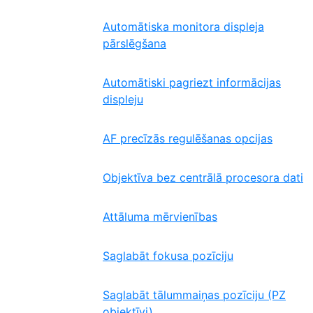
Automātiska monitora displeja
pārslēgšana
Automātiski pagriezt informācijas
displeju
AF precīzās regulēšanas opcijas
Objektīva bez centrālā procesora dati
Attāluma mērvienības
Saglabāt fokusa pozīciju
Saglabāt tālummaiņas pozīciju (PZ
objektīvi)