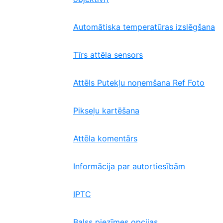
Automātiska temperatūras izslēgšana
Tīrs attēla sensors
Attēls Putekļu noņemšana Ref Foto
Pikseļu kartēšana
Attēla komentārs
Informācija par autortiesībām
IPTC
Balss piezīmes opcijas