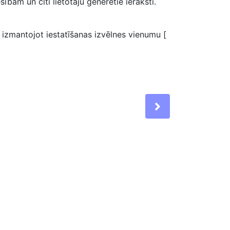
sībām un citi lietotāju ģenerētie ieraksti.
, izmantojot iestatīšanas izvēlnes vienumu [
Next