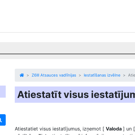
Z6III Atsauces vadlīnijas
Iestatīšanas izvēlne
Ati
Atiestatīt visus iestatīj
Atiestatiet visus iestatījumus, izņemot [
Valoda
] un 