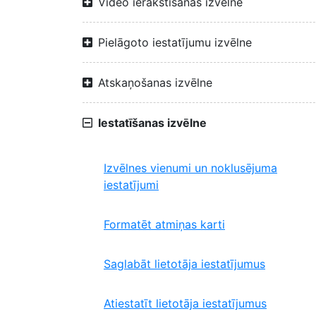
Video ierakstīšanas izvēlne
Pielāgoto iestatījumu izvēlne
Atskaņošanas izvēlne
Iestatīšanas izvēlne
Izvēlnes vienumi un noklusējuma
iestatījumi
Formatēt atmiņas karti
Saglabāt lietotāja iestatījumus
Atiestatīt lietotāja iestatījumus