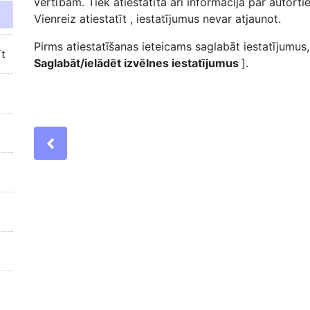
vērtībām. Tiek atiestatīta arī informācija par autortie
Vienreiz
atiestatīt
, iestatījumus nevar atjaunot.
Pirms atiestatīšanas ieteicams saglabāt iestatījumus
īt
Saglabāt/ielādēt izvēlnes iestatījumus
].
Previous