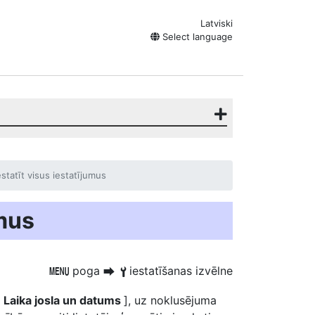
Latviski
Select language
estatīt visus iestatījumus
umus
poga
iestatīšanas izvēlne
G
U
B
[
Laika josla un datums
], uz noklusējuma