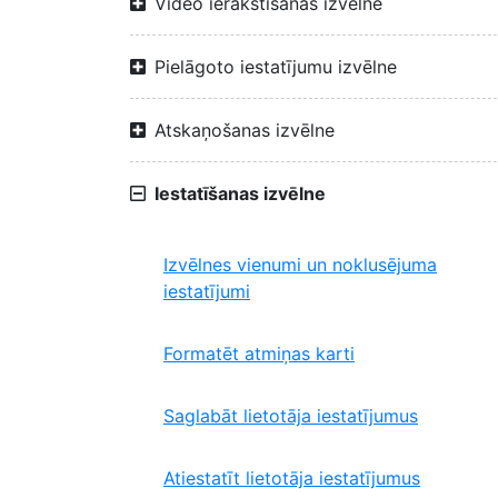
Video ierakstīšanas izvēlne
Pielāgoto iestatījumu izvēlne
Atskaņošanas izvēlne
Iestatīšanas izvēlne
Izvēlnes vienumi un noklusējuma
iestatījumi
Formatēt atmiņas karti
Saglabāt lietotāja iestatījumus
Atiestatīt lietotāja iestatījumus