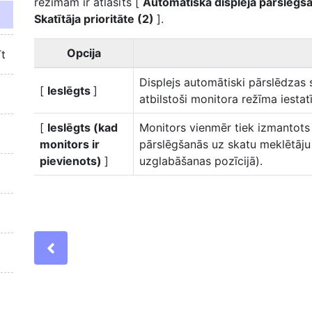
režīmam ir atlasīts [
Automātiska displeja pārslēgš
Skatītāja prioritāte (2)
].
Opcija
īt
Displejs automātiski pārslēdzas 
[
Ieslēgts
]
atbilstoši monitora režīma iesta
[
Ieslēgts (kad
Monitors vienmēr tiek izmantots
monitors ir
pārslēgšanās uz skatu meklētāju i
pievienots)
]
uzglabāšanas pozīcijā).
Previous