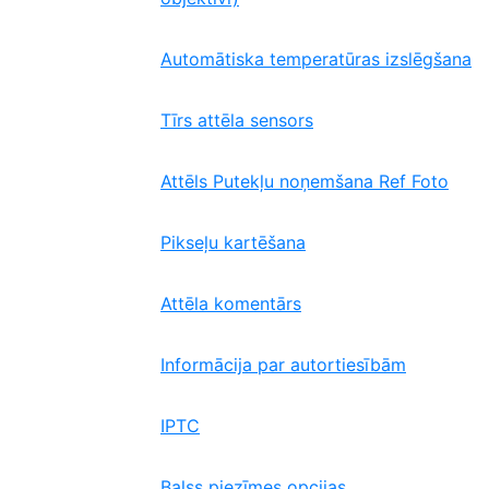
Automātiska temperatūras izslēgšana
Tīrs attēla sensors
Attēls Putekļu noņemšana Ref Foto
Pikseļu kartēšana
Attēla komentārs
Informācija par autortiesībām
IPTC
Balss piezīmes opcijas