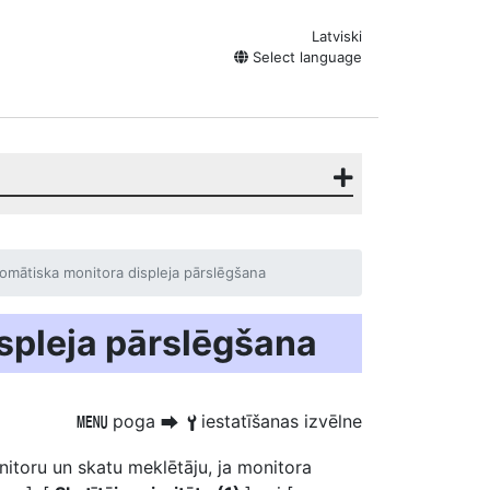
Latviski
Select language
omātiska monitora displeja pārslēgšana
spleja pārslēgšana
poga
iestatīšanas izvēlne
G
U
B
nitoru un skatu meklētāju, ja monitora