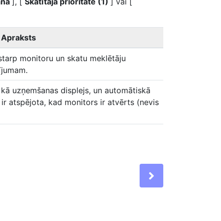
ana
], [
Skatītāja prioritāte (1)
] vai [
Apraksts
starp monitoru un skatu meklētāju
tījumam.
 kā uzņemšanas displejs, un automātiskā
r atspējota, kad monitors ir atvērts (nevis
Next