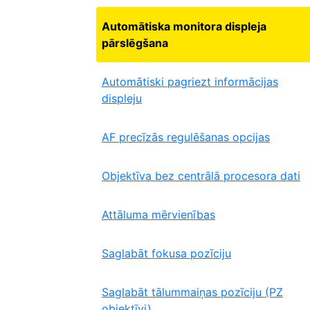
Automātiska monitora displeja
pārslēgšana
Automātiski pagriezt informācijas
displeju
AF precīzās regulēšanas opcijas
Objektīva bez centrālā procesora dati
Attāluma mērvienības
Saglabāt fokusa pozīciju
Saglabāt tālummaiņas pozīciju (PZ
objektīvi)