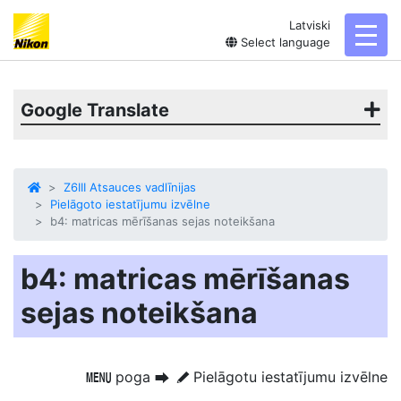
Latviski
toggl
Select language
Google Translate
Z6III Atsauces vadlīnijas
Pielāgoto iestatījumu izvēlne
b4: matricas mērīšanas sejas noteikšana
b4: matricas mērīšanas
sejas noteikšana
poga
Pielāgotu iestatījumu izvēlne
G
U
A