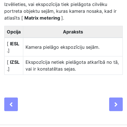
Izvēlieties, vai ekspozīcija tiek pielāgota cilvēku
portreta objektu sejām, kuras kamera nosaka, kad ir
atlasīts [
Matrix metering
].
Opcija
Apraksts
[
IESL
Kamera pielāgo ekspozīciju sejām.
.]
[
IZSL
Ekspozīcija netiek pielāgota atkarībā no tā,
.]
vai ir konstatētas sejas.
Previous
Ne