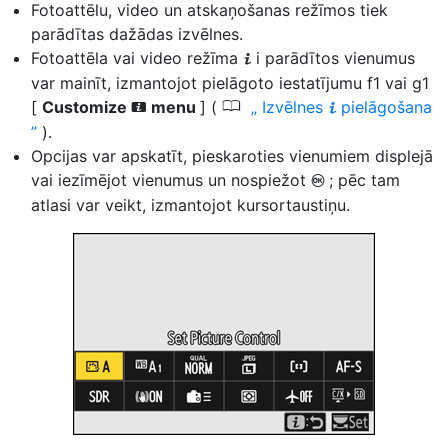
Fotoattēlu, video un atskaņošanas režīmos tiek
parādītas dažādas izvēlnes.
Fotoattēla vai video režīma
i parādītos vienumus
i
var mainīt, izmantojot pielāgoto iestatījumu f1 vai g1
0
[
Customize
menu
] (
Izvēlnes
pielāgošana
i
i
).
Opcijas var apskatīt, pieskaroties vienumiem displejā
vai iezīmējot vienumus un nospiežot
; pēc tam
J
atlasi var veikt, izmantojot kursortaustiņu.