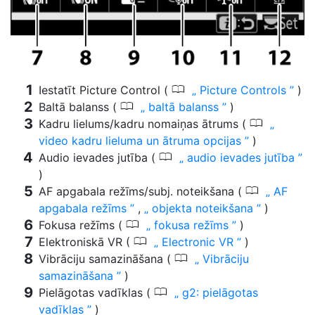
0
Iestatīt Picture Control (
Picture Controls
)
0
Baltā balanss (
baltā balanss
)
0
Kadru lielums/kadru nomaiņas ātrums (
video kadru lieluma un ātruma opcijas
)
0
Audio ievades jutība (
audio ievades jutība
)
0
AF apgabala režīms/subj. noteikšana (
AF
apgabala režīms
,
objekta noteikšana
)
0
Fokusa režīms (
fokusa režīms
)
0
Elektroniskā VR (
Electronic VR
)
0
Vibrāciju samazināšana (
Vibrāciju
samazināšana
)
0
Pielāgotas vadīklas (
g2: pielāgotas
vadīklas
)