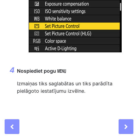
Nospiediet pogu
G
Izmaiņas tiks saglabātas un tiks parādīta
pielāgoto iestatījumu izvēlne.
Previous
Ne