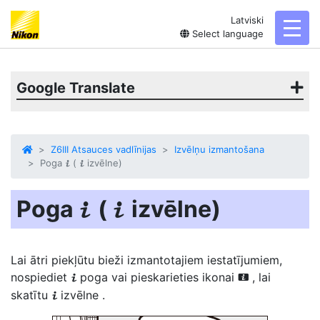
Latviski
toggl
Select language
Google Translate
Z6III Atsauces vadlīnijas
Izvēlņu izmantošana
Poga
(
izvēlne)
i
i
Poga
(
izvēlne)
i
i
Lai ātri piekļūtu bieži izmantotajiem iestatījumiem,
nospiediet
poga
vai pieskarieties ikonai
, lai
i
i
skatītu
izvēlne
.
i