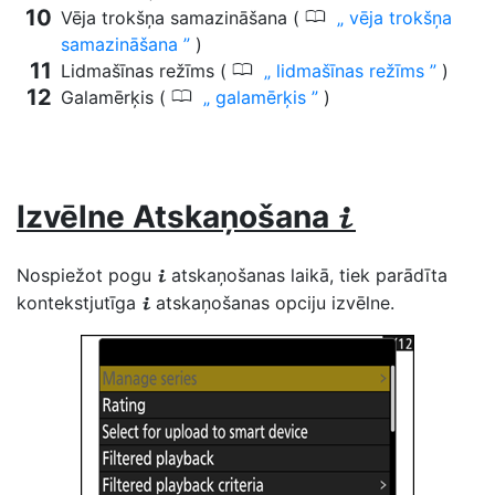
0
Vēja trokšņa samazināšana (
vēja trokšņa
samazināšana
)
0
Lidmašīnas režīms (
lidmašīnas režīms
)
0
Galamērķis (
galamērķis
)
Izvēlne Atskaņošana
i
Nospiežot pogu
atskaņošanas laikā, tiek parādīta
i
kontekstjutīga
atskaņošanas opciju izvēlne.
i