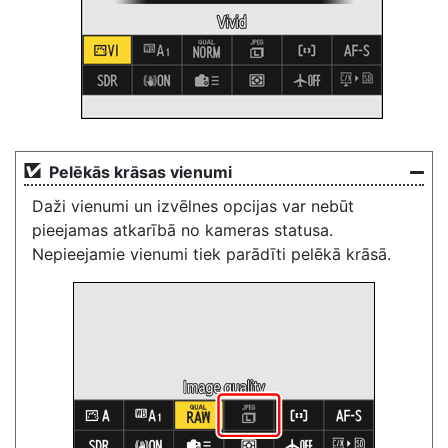
Pelēkās krāsas vienumi
Daži vienumi un izvēlnes opcijas var nebūt
pieejamas atkarībā no kameras statusa.
Nepieejamie vienumi tiek parādīti pelēkā krāsā.