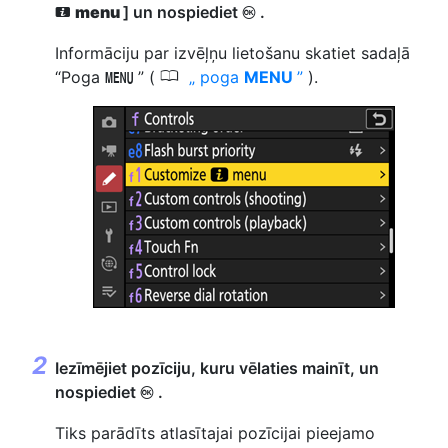
menu
] un nospiediet
.
J
i
Informāciju par izvēļņu lietošanu skatiet sadaļā
0
“Poga
” (
poga
MENU
).
G
Iezīmējiet pozīciju, kuru vēlaties mainīt, un
nospiediet
.
J
Tiks parādīts atlasītajai pozīcijai pieejamo