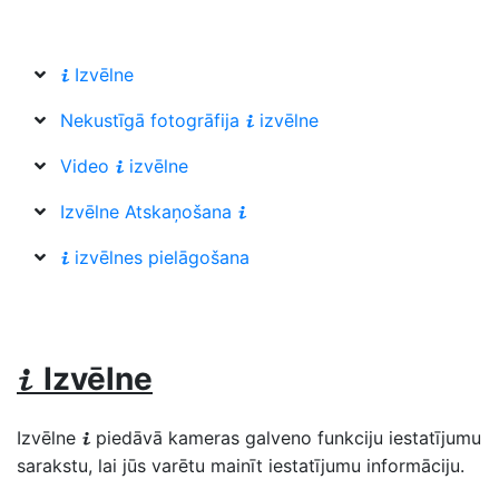
Izvēlne
i
Nekustīgā fotogrāfija
izvēlne
i
Video
izvēlne
i
Izvēlne Atskaņošana
i
izvēlnes pielāgošana
i
Izvēlne
i
Izvēlne
piedāvā kameras galveno funkciju iestatījumu
i
sarakstu, lai jūs varētu mainīt iestatījumu informāciju.