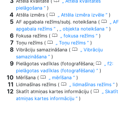
0
Attēla kvalitāte (
Attēla kvalitātes
pielāgošana
)
0
Attēla izmērs (
Attēla izmēra izvēle
)
0
AF apgabala režīms/subj. noteikšana (
AF
apgabala režīms
,
objekta noteikšana
)
0
Fokusa režīms (
fokusa režīms
)
0
Toņu režīms (
Toņu režīms
)
0
Vibrāciju samazināšana (
Vibrāciju
samazināšana
)
0
Pielāgotas vadīklas (fotografēšana;
f2:
pielāgotas vadīklas (fotografēšana)
)
0
Mērīšana (
mērīšana
)
0
Lidmašīnas režīms (
lidmašīnas režīms
)
0
Skatīt atmiņas kartes informāciju (
Skatīt
atmiņas kartes informāciju
)