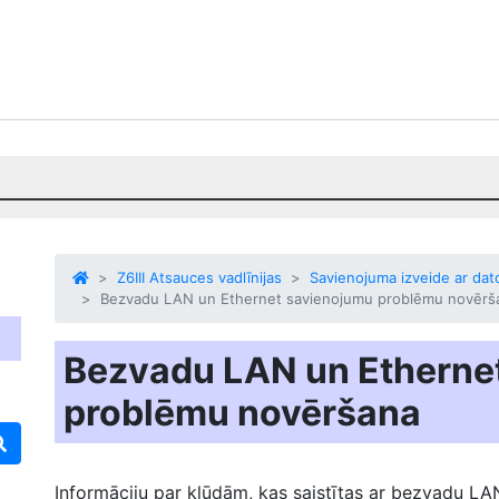
Z6III Atsauces vadlīnijas
Savienojuma izveide ar dat
Bezvadu LAN un Ethernet savienojumu problēmu novērš
Bezvadu LAN un Etherne
problēmu novēršana
Informāciju par kļūdām, kas saistītas ar bezvadu LA