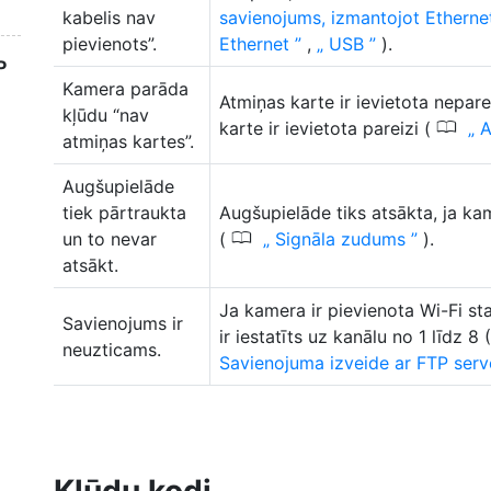
kabelis nav
savienojums, izmantojot Ethern
pievienots”.
Ethernet
,
USB
).
P
Kamera parāda
Atmiņas karte ir ievietota neparei
kļūdu “nav
0
karte ir ievietota pareizi (
A
atmiņas kartes”.
Augšupielāde
tiek pārtraukta
Augšupielāde tiks atsākta, ja kam
0
un to nevar
(
Signāla zudums
).
atsākt.
Ja kamera ir pievienota Wi-Fi sta
Savienojums ir
ir iestatīts uz kanālu no 1 līdz 8 
neuzticams.
Savienojuma izveide ar FTP serv