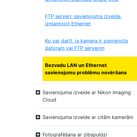
FTP serveri: savienojuma izveide,
izmantojot Ethernet
Ko var darīt, ja kamera ir pievienota
datoram vai FTP serverim
Bezvadu LAN un Ethernet
savienojumu problēmu novēršana
Savienojuma izveide ar Nikon Imaging
Cloud
Savienojuma izveide ar citām kamerām
Fotografēšana ar zibspuldzi