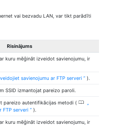
hernet vai bezvadu LAN, var tikt parādīti
Risinājums
e, ar kuru mēģināt izveidot savienojumu, ir
veidojiet savienojumu ar FTP serveri
).
jam SSID izmantojat pareizo paroli.
0
at pareizo autentifikācijas metodi (
ar FTP serveri
).
e, ar kuru mēģināt izveidot savienojumu, ir