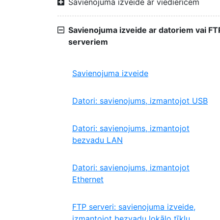
Savienojuma izveide ar viedierīcēm
Savienojuma izveide ar datoriem vai FT
serveriem
Savienojuma izveide
Datori: savienojums, izmantojot USB
Datori: savienojums, izmantojot
bezvadu LAN
Datori: savienojums, izmantojot
Ethernet
FTP serveri: savienojuma izveide,
izmantojot bezvadu lokālo tīklu