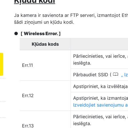
Kļūdu kodi
Ja kamera ir savienota ar FTP serveri, izmantojot Et
šādi ziņojumi un kļūdu kodi.
[
Wireless Error.
]
Kļūdas kods
Pārliecinieties, vai ierīc
ieslēgta.
Err.11
0
Pārbaudiet SSID (
Iz
Apstipriniet, ka izvēlēta
Err.12
Apstipriniet, ka izmantoj
Izveidojiet savienojumu 
Pārliecinieties, vai ierīc
ieslēgta.
Err.13