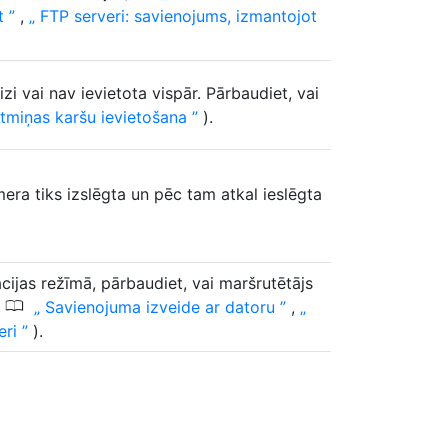
et
,
FTP serveri: savienojums, izmantojot
zi vai nav ievietota vispār. Pārbaudiet, vai
tmiņas karšu ievietošana
).
era tiks izslēgta un pēc tam atkal ieslēgta
cijas režīmā, pārbaudiet, vai maršrutētājs
0
(
Savienojuma izveide ar datoru
,
eri
).