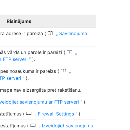
Risinājums
0
ra adrese ir pareiza (
Savienojuma
0
nās vārds un parole ir pareizi (
ar FTP serveri
).
0
apes nosaukums ir pareizs (
TP serveri
).
a mape nav aizsargāta pret rakstīšanu.
veidojiet savienojumu ar FTP serveri
).
0
statījumus (
Firewall Settings
).
0
estatījumus (
Izveidojiet savienojumu