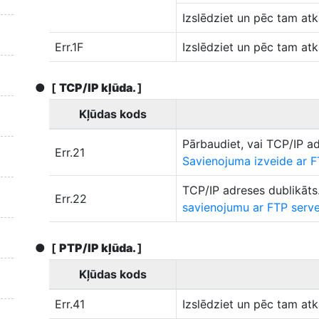
Izslēdziet un pēc tam atk
Err.1F
Izslēdziet un pēc tam atk
[
TCP/IP kļūda.
]
Kļūdas kods
Pārbaudiet, vai TCP/IP a
Err.21
Savienojuma izveide ar F
TCP/IP adreses dublikāts. 
Err.22
savienojumu ar FTP serv
[
PTP/IP kļūda.
]
Kļūdas kods
Err.41
Izslēdziet un pēc tam atk