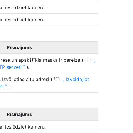
al ieslēdziet kameru.
al ieslēdziet kameru.
Risinājums
0
drese un apakštīkla maska ir pareiza (
TP serveri
).
0
Izvēlieties citu adresi (
Izveidojiet
eri
).
Risinājums
al ieslēdziet kameru.