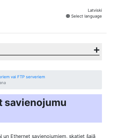
Latviski
Select language
oriem vai FTP serveriem
ana
t savienojumu
N un Ethernet savienojumiem, skatiet šajā