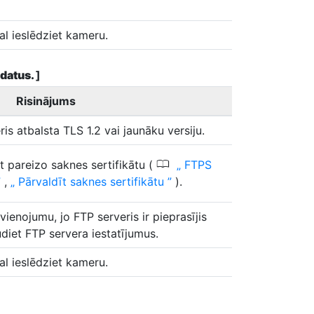
al ieslēdziet kameru.
 datus.
]
Risinājums
is atbalsta TLS 1.2 vai jaunāku versiju.
0
t pareizo saknes sertifikātu (
FTPS
,
Pārvaldīt saknes sertifikātu
).
ienojumu, jo FTP serveris ir pieprasījis
udiet FTP servera iestatījumus.
al ieslēdziet kameru.