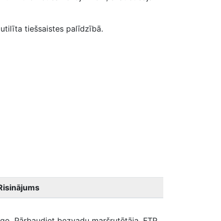
utilīta tiešsaistes palīdzībā.
Risinājums
lāgo. Pārbaudiet bezvadu maršrutētāja, FTP