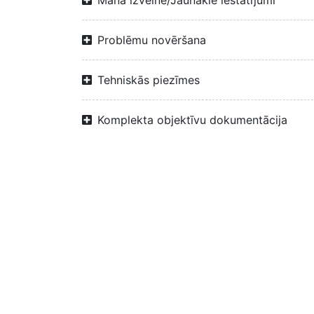
Mana izvēlne/Jaunākie iestatījumi
Problēmu novēršana
Tehniskās piezīmes
Komplekta objektīvu dokumentācija