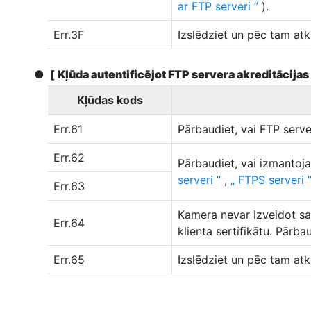
ar FTP serveri
).
Err.3F
Izslēdziet un pēc tam atk
[
Kļūda autentificējot FTP servera akreditācijas
Kļūdas kods
Err.61
Pārbaudiet, vai FTP server
Err.62
Pārbaudiet, vai izmantoja
serveri
,
FTPS serveri
Err.63
Kamera nevar izveidot sav
Err.64
klienta sertifikātu. Pārba
Err.65
Izslēdziet un pēc tam atk