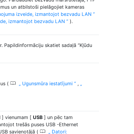
umus un atbilstoši pielāgojiet kameras
enojuma izveide, izmantojot bezvadu LAN
eide, izmantojot bezvadu LAN
).
r. Papildinformāciju skatiet sadaļā “Kļūdu
0
mus (
Ugunsmūra iestatījumi
,
N
] vienumam [
USB
] un pēc tam
mantojot trešās puses USB -Ethernet
0
 USB savienotājā (
Datori: