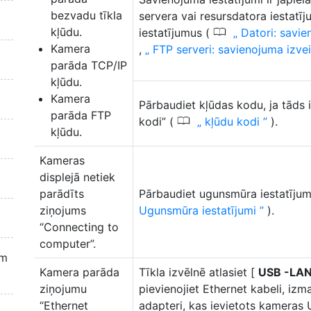
bezvadu tīkla
servera vai resursdatora iestatīj
kļūdu.
0
iestatījumus (
Datori: savi
Kamera
,
FTP serveri: savienojuma izv
parāda TCP/IP
kļūdu.
Kamera
Pārbaudiet kļūdas kodu, ja tāds i
parāda FTP
0
kodi” (
kļūdu kodi
).
kļūdu.
Kameras
displejā netiek
parādīts
Pārbaudiet ugunsmūra iestatīju
ziņojums
Ugunsmūra iestatījumi
).
“Connecting to
computer”.
em
Kamera parāda
Tīkla izvēlnē atlasiet [
USB -LA
ziņojumu
pievienojiet Ethernet kabeli, iz
“Ethernet
adapteri, kas ievietots kameras