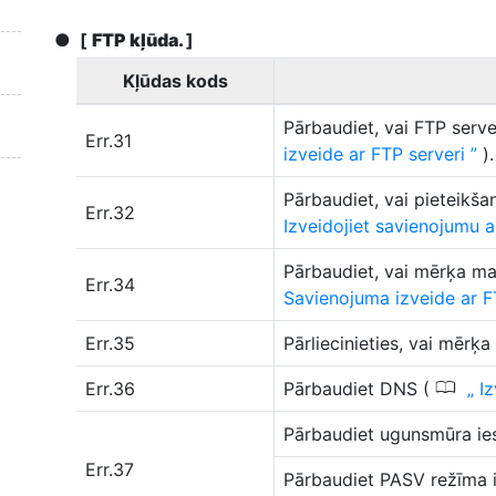
[
FTP kļūda.
]
Kļūdas kods
Pārbaudiet, vai FTP serve
Err.31
izveide ar FTP serveri
).
Pārbaudiet, vai pieteikša
Err.32
Izveidojiet savienojumu 
Pārbaudiet, vai mērķa m
Err.34
Savienojuma izveide ar F
Err.35
Pārliecinieties, vai mērķ
0
Err.36
Pārbaudiet DNS (
Iz
Pārbaudiet ugunsmūra ie
Err.37
Pārbaudiet PASV režīma i