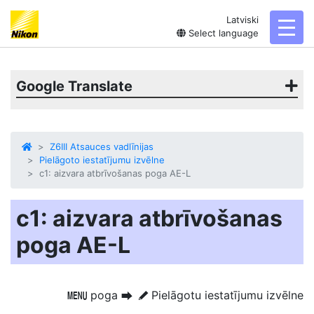
Latviski
toggl
Select language
Google Translate
Z6III Atsauces vadlīnijas
Pielāgoto iestatījumu izvēlne
c1: aizvara atbrīvošanas poga AE-L
c1: aizvara atbrīvošanas
poga AE-L
poga
Pielāgotu iestatījumu izvēlne
G
U
A