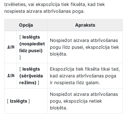
Izvēlieties, vai ekspozīcija tiek fiksēta, kad tiek
nospiesta aizvara atbrīvošanas poga.
Opcija
Apraksts
[
Ieslēgts
Nospiežot aizvara atbrīvošanas
(nospiediet
pogu līdz pusei, ekspozīcija tiek
O
līdz pusei)
bloķēta.
]
[
Ieslēgts
Ekspozīcija tiek fiksēta tikai tad,
(sērijveida
kad aizvara atbrīvošanas poga
P
režīms)
]
ir nospiesta līdz galam.
Nospiežot aizvara atbrīvošanas
[
Izslēgts
]
pogu, ekspozīcija netiek
bloķēta.