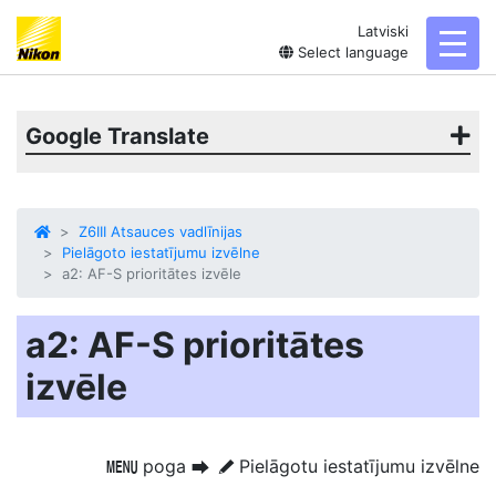
Latviski
toggl
Select language
Google Translate
Z6III Atsauces vadlīnijas
Pielāgoto iestatījumu izvēlne
a2: AF-S prioritātes izvēle
a2: AF-S prioritātes
izvēle
poga
Pielāgotu iestatījumu izvēlne
G
U
A