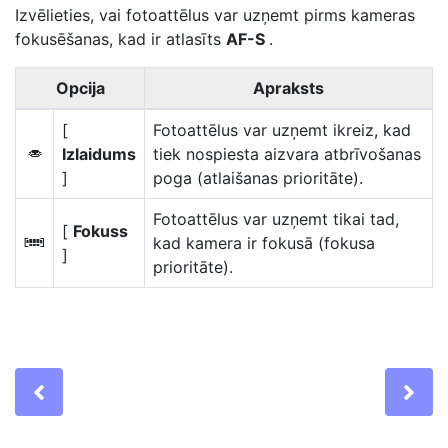
Izvēlieties, vai fotoattēlus var uzņemt pirms kameras
fokusēšanas, kad ir atlasīts
AF-S
.
Opcija
Apraksts
[
Fotoattēlus var uzņemt ikreiz, kad
Izlaidums
tiek nospiesta aizvara atbrīvošanas
G
]
poga (atlaišanas prioritāte).
Fotoattēlus var uzņemt tikai tad,
[
Fokuss
kad kamera ir fokusā (fokusa
F
]
prioritāte).
Previous
Ne