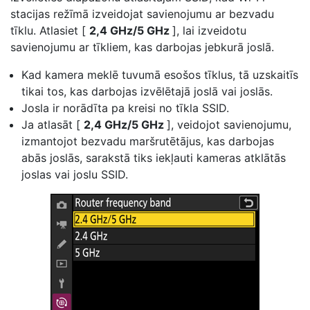
stacijas režīmā izveidojat savienojumu ar bezvadu
tīklu. Atlasiet [
2,4 GHz/5 GHz
], lai izveidotu
savienojumu ar tīkliem, kas darbojas jebkurā joslā.
Kad kamera meklē tuvumā esošos tīklus, tā uzskaitīs
tikai tos, kas darbojas izvēlētajā joslā vai joslās.
Josla ir norādīta pa kreisi no tīkla SSID.
Ja atlasāt [
2,4 GHz/5 GHz
], veidojot savienojumu,
izmantojot bezvadu maršrutētājus, kas darbojas
abās joslās, sarakstā tiks iekļauti kameras atklātās
joslas vai joslu SSID.