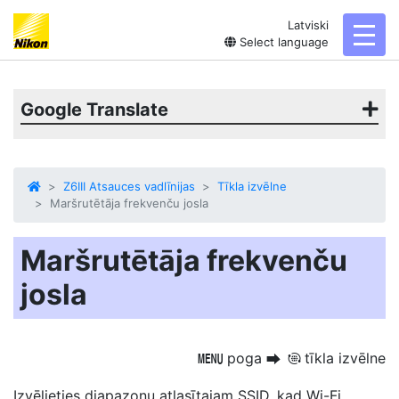
Latviski
toggl
Select language
Google Translate
Z6III Atsauces vadlīnijas
Tīkla izvēlne
Maršrutētāja frekvenču josla
Maršrutētāja frekvenču
josla
poga
tīkla izvēlne
G
U
F
Izvēlieties diapazonu atlasītajam SSID, kad Wi-Fi