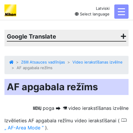
Latviski
toggl
Select language
Google Translate
Z6III Atsauces vadlīnijas
Video ierakstīšanas izvēlne
AF apgabala režīms
AF apgabala režīms
poga
video ierakstīšanas izvēlne
G
U
1
0
Izvēlieties AF apgabala režīmu video ierakstīšanai (
AF-Area Mode
).