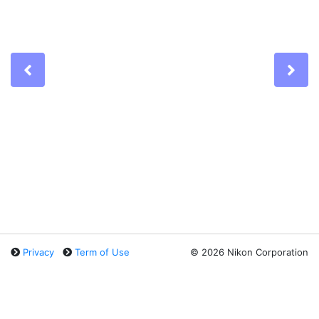
Previous
Ne
Privacy
Term of Use
©
2026 Nikon Corporation