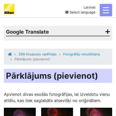
Latviski
toggl
Select language
Google Translate
Z6III Atsauces vadlīnijas
Fotogrāfiju retušēšana
Pārklājums (pievienot)
Pārklājums (pievienot)
Apvienot
divas esošās fotogrāfijas, lai izveidotu vienu
attēlu, kas tiek saglabāts atsevišķi no oriģināliem.