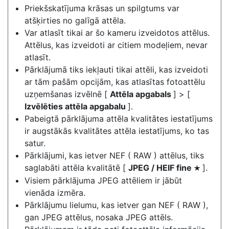
Priekšskatījuma krāsas un spilgtums var
atšķirties no galīgā attēla.
Var atlasīt tikai ar šo kameru izveidotos attēlus.
Attēlus, kas izveidoti ar citiem modeļiem, nevar
atlasīt.
Pārklājumā tiks iekļauti tikai attēli, kas izveidoti
ar tām pašām opcijām, kas atlasītas fotoattēlu
uzņemšanas izvēlnē [
Attēla apgabals
] > [
Izvēlēties attēla apgabalu
].
Pabeigtā pārklājuma attēla kvalitātes iestatījums
ir augstākās kvalitātes attēla iestatījums, ko tas
satur.
Pārklājumi, kas ietver NEF ( RAW ) attēlus, tiks
saglabāti attēla kvalitātē [
JPEG / HEIF fine
].
m
Visiem pārklājuma JPEG attēliem ir jābūt
vienāda izmēra.
Pārklājumu lielumu, kas ietver gan NEF ( RAW ),
gan JPEG attēlus, nosaka JPEG attēls.