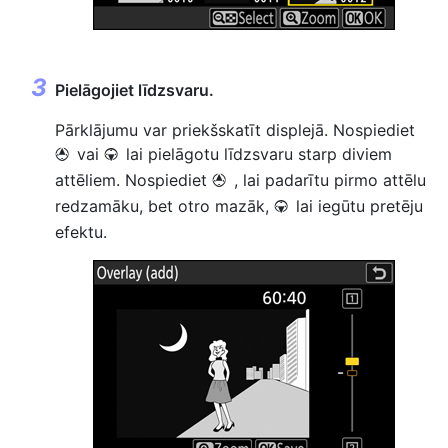
Pielāgojiet līdzsvaru.
Pārklājumu var priekšskatīt displejā. Nospiediet
vai
lai pielāgotu līdzsvaru starp diviem
1
3
attēliem. Nospiediet
, lai padarītu pirmo attēlu
1
redzamāku, bet otro mazāk,
lai iegūtu pretēju
3
efektu.