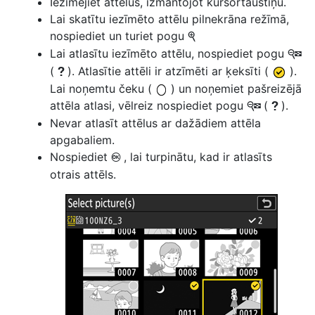
Iezīmējiet attēlus, izmantojot kursortaustiņu.
Lai skatītu iezīmēto attēlu pilnekrāna režīmā,
nospiediet un turiet pogu
X
Lai atlasītu iezīmēto attēlu, nospiediet pogu
W
(
). Atlasītie attēli ir atzīmēti ar ķeksīti (
).
Q
Lai noņemtu čeku (
) un noņemiet pašreizējā
attēla atlasi, vēlreiz nospiediet pogu
(
).
W
Q
Nevar atlasīt attēlus ar dažādiem attēla
apgabaliem.
Nospiediet
, lai turpinātu, kad ir atlasīts
J
otrais attēls.