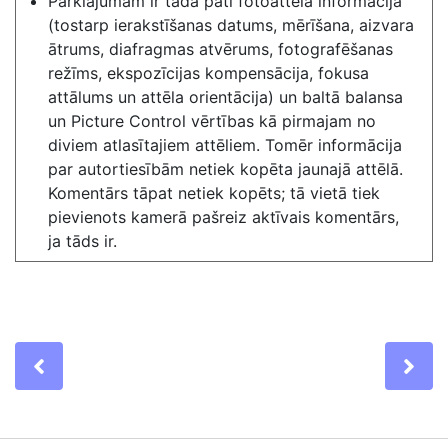
Pārklājumam ir tāda pati fotoattēla informācija
(tostarp ierakstīšanas datums, mērīšana, aizvara
ātrums, diafragmas atvērums, fotografēšanas
režīms, ekspozīcijas kompensācija, fokusa
attālums un attēla orientācija) un baltā balansa
un Picture Control vērtības kā pirmajam no
diviem atlasītajiem attēliem. Tomēr informācija
par autortiesībām netiek kopēta jaunajā attēlā.
Komentārs tāpat netiek kopēts; tā vietā tiek
pievienots kamerā pašreiz aktīvais komentārs,
ja tāds ir.
Previous
Ne