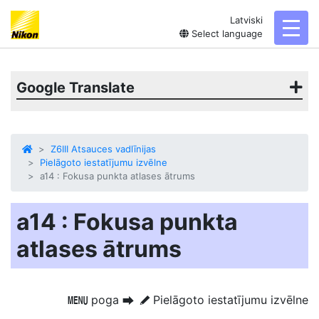
Latviski
toggl
Select language
Google Translate
Z6III Atsauces vadlīnijas
Pielāgoto iestatījumu izvēlne
a14 : Fokusa punkta atlases ātrums
a14 : Fokusa punkta
atlases ātrums
poga
Pielāgoto iestatījumu izvēlne
G
U
A