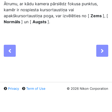
Ātrumu, ar kādu kamera pārslēdz fokusa punktus,
kamēr ir nospiesta kursortaustiņa vai
apakškursortaustiņa poga, var izvēlēties no [
Zems
], [
Normāls
] un [
Augsts
].
Previous
Ne
Privacy
Term of Use
©
2026 Nikon Corporation