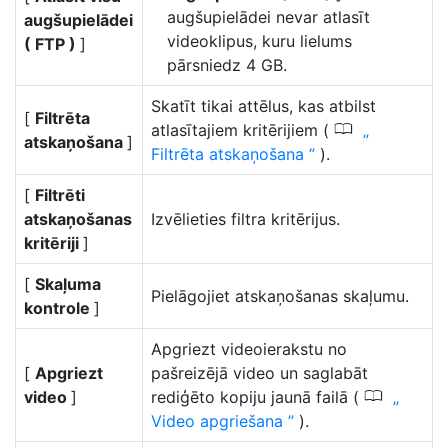
augšupielādei nevar atlasīt
augšupielādei
videoklipus, kuru lielums
( FTP )
]
pārsniedz 4 GB.
Skatīt tikai attēlus, kas atbilst
[
Filtrēta
0
atlasītajiem kritērijiem (
atskaņošana
]
Filtrēta atskaņošana
).
[
Filtrēti
atskaņošanas
Izvēlieties filtra kritērijus.
kritēriji
]
[
Skaļuma
Pielāgojiet atskaņošanas skaļumu.
kontrole
]
Apgriezt videoierakstu no
[
Apgriezt
pašreizējā video un saglabāt
0
video
]
rediģēto kopiju jaunā failā (
Video apgriešana
).