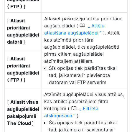
( FTP )
]
Atlasiet pašreizējo attēlu prioritārai
[
Atlasīt
0
augšupielādei (
Attēlu
prioritārai
atlasīšana augšupielādei
). Attēli,
augšupielādei
kas atzīmēti prioritārai
datorā
]
augšupielādei, tiks augšupielādēti
pirms citiem augšupielādei
[
Atlasīt
atzīmētajiem attēliem.
prioritārai
Šīs opcijas tiek parādītas tikai
augšupielādei
tad, ja kamera ir pievienota
( FTP )
]
datoram vai FTP serverim.
Atzīmēt augšupielādei visus attēlus,
kas atbilst pašreizējiem filtra
[
Atlasīt visus
0
kritērijiem (
Filtrēta
augšupielādei
atskaņošana
).
pakalpojumā
Šīs opcijas tiek parādītas tikai
The Cloud
]
tad, ja kamera ir savienota ar