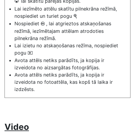
lai skatītu pārējās kopijas.
3
Lai iezīmēto attēlu skatītu pilnekrāna režīmā,
nospiediet un turiet pogu
X
Nospiediet
, lai atgrieztos atskaņošanas
J
režīmā, iezīmētajam attēlam atrodoties
pilnekrāna režīmā.
Lai izietu no atskaņošanas režīma, nospiediet
pogu
K
Avota attēls netiks parādīts, ja kopija ir
izveidota no aizsargātas fotogrāfijas.
Avota attēls netiks parādīts, ja kopija ir
izveidota no fotoattēla, kas kopš tā laika ir
izdzēsts.
Video