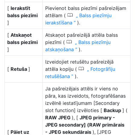
[
Ierakstīt
Pievienot balss piezīmi pašreizējam
0
balss piezīmi
attēlam (
Balss piezīmju
]
ierakstīšana
).
[
Atskaņot
Atskaņot pašreizējā attēla balss
0
balss piezīmi
piezīmi (
Balss piezīmju
]
atskaņošana
).
Izveidojiet retušētu pašreizējā
0
[
Retuša
]
attēla kopiju (
Fotogrāfiju
retušēšana
).
Ja pašreizējais attēls ir viens no
pāra, kas izveidots, fotografēšanas
izvēlnē iestatījumam [Secondary
slot function] izvēloties [
Backup
] (
RAW JPEG
), [
JPEG primary -
JPEG secondary] (RAW primārais
[
Pāiet uz
- JPEG sekundārais
), [JPEG