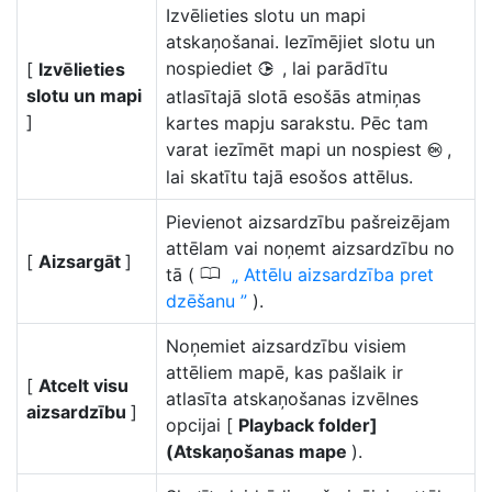
Izvēlieties slotu un mapi
atskaņošanai. Iezīmējiet slotu un
nospiediet
, lai parādītu
[
Izvēlieties
2
slotu un mapi
atlasītajā slotā esošās atmiņas
]
kartes mapju sarakstu. Pēc tam
varat iezīmēt mapi un nospiest
,
J
lai skatītu tajā esošos attēlus.
Pievienot aizsardzību pašreizējam
attēlam vai noņemt aizsardzību no
[
Aizsargāt
]
0
tā (
Attēlu aizsardzība pret
dzēšanu
).
Noņemiet aizsardzību visiem
attēliem mapē, kas pašlaik ir
[
Atcelt visu
atlasīta atskaņošanas izvēlnes
aizsardzību
]
opcijai [
Playback folder]
(Atskaņošanas mape
).