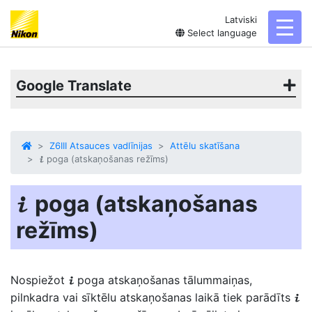
Latviski
toggl
Select language
Google Translate
Z6III Atsauces vadlīnijas
Attēlu skatīšana
poga (atskaņošanas režīms)
i
poga (atskaņošanas
i
režīms)
Nospiežot
poga
atskaņošanas tālummaiņas,
i
pilnkadra vai sīktēlu atskaņošanas laikā tiek parādīts
i