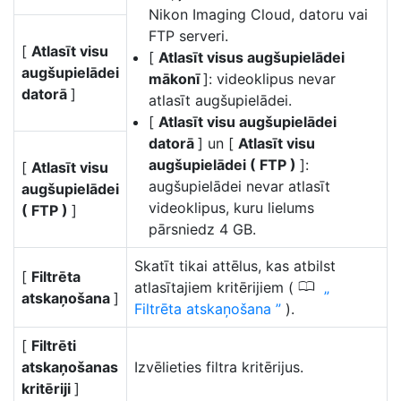
Nikon Imaging Cloud, datoru vai
FTP serveri.
[
Atlasīt visu
[
Atlasīt visus augšupielādei
augšupielādei
mākonī
]: videoklipus nevar
datorā
]
atlasīt augšupielādei.
[
Atlasīt visu augšupielādei
datorā
] un [
Atlasīt visu
augšupielādei ( FTP )
]:
[
Atlasīt visu
augšupielādei nevar atlasīt
augšupielādei
videoklipus, kuru lielums
( FTP )
]
pārsniedz 4 GB.
Skatīt tikai attēlus, kas atbilst
[
Filtrēta
0
atlasītajiem kritērijiem (
atskaņošana
]
Filtrēta atskaņošana
).
[
Filtrēti
atskaņošanas
Izvēlieties filtra kritērijus.
kritēriji
]