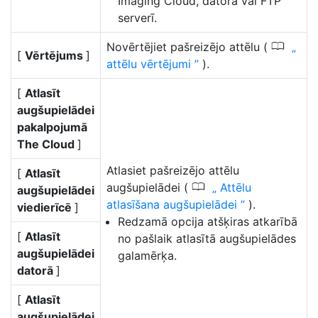
Imaging Cloud, datorā vai FTP
serverī.
0
Novērtējiet pašreizējo attēlu (
[
Vērtējums
]
attēlu vērtējumi
).
[
Atlasīt
augšupielādei
pakalpojumā
The Cloud
]
Atlasiet pašreizējo attēlu
[
Atlasīt
0
augšupielādei (
Attēlu
augšupielādei
atlasīšana augšupielādei
).
viedierīcē
]
Redzamā opcija atšķiras atkarībā
[
Atlasīt
no pašlaik atlasītā augšupielādes
augšupielādei
galamērķa.
datorā
]
[
Atlasīt
augšupielādei