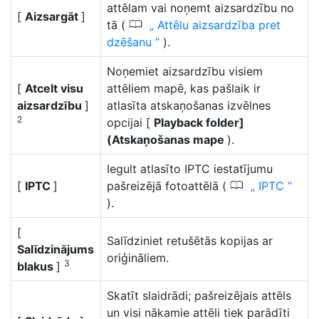
attēlam vai noņemt aizsardzību no
[
Aizsargāt
]
0
tā (
Attēlu aizsardzība pret
dzēšanu
).
Noņemiet aizsardzību visiem
[
Atcelt visu
attēliem mapē, kas pašlaik ir
aizsardzību
]
atlasīta atskaņošanas izvēlnes
2
opcijai [
Playback folder]
(Atskaņošanas mape
).
Iegult atlasīto IPTC iestatījumu
0
[
IPTC
]
pašreizējā fotoattēlā (
IPTC
).
[
Salīdziniet retušētās kopijas ar
Salīdzinājums
oriģināliem.
3
blakus
]
Skatīt slaidrādi; pašreizējais attēls
un visi nākamie attēli tiek parādīti