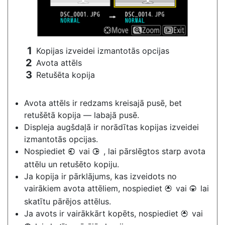
Kopijas izveidei izmantotās opcijas
Avota attēls
Retušēta kopija
Avota attēls ir redzams kreisajā pusē, bet
retušētā kopija — labajā pusē.
Displeja augšdaļā ir norādītas kopijas izveidei
izmantotās opcijas.
Nospiediet
vai
, lai pārslēgtos starp avota
4
2
attēlu un retušēto kopiju.
Ja kopija ir pārklājums, kas izveidots no
vairākiem avota attēliem, nospiediet
vai
lai
1
3
skatītu pārējos attēlus.
Ja avots ir vairākkārt kopēts, nospiediet
vai
1