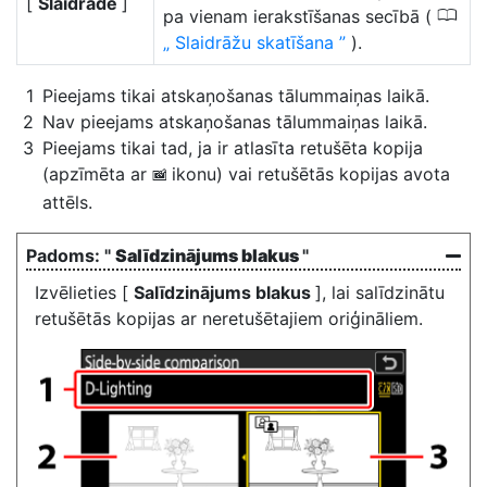
[
Slaidrāde
]
0
pa vienam ierakstīšanas secībā (
Slaidrāžu skatīšana
).
Pieejams tikai atskaņošanas tālummaiņas laikā.
Nav pieejams atskaņošanas tālummaiņas laikā.
Pieejams tikai tad, ja ir atlasīta retušēta kopija
(apzīmēta ar
ikonu) vai retušētās kopijas avota
p
attēls.
"
Salīdzinājums blakus
"
Izvēlieties [
Salīdzinājums blakus
], lai salīdzinātu
retušētās kopijas ar neretušētajiem oriģināliem.