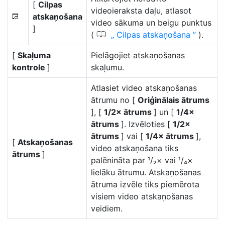
[
Cilpas
videoieraksta daļu, atlasot
atskaņošana
1
video sākuma un beigu punktus
]
0
(
Cilpas atskaņošana
).
[
Skaļuma
Pielāgojiet atskaņošanas
kontrole
]
skaļumu.
Atlasiet video atskaņošanas
ātrumu no [
Oriģinālais ātrums
], [
1/2× ātrums
] un [
1/4×
ātrums
]. Izvēloties [
1/2×
ātrums
] vai [
1/4× ātrums
],
[
Atskaņošanas
video atskaņošana tiks
ātrums
]
palēnināta par ¹/₂× vai ¹/₄×
lielāku ātrumu. Atskaņošanas
ātruma izvēle tiks piemērota
visiem video atskaņošanas
veidiem.