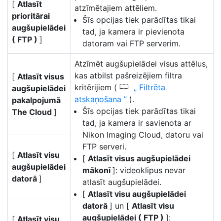
[
Atlasīt
atzīmētajiem attēliem.
prioritārai
Šīs opcijas tiek parādītas tikai
augšupielādei
tad, ja kamera ir pievienota
( FTP )
]
datoram vai FTP serverim.
Atzīmēt augšupielādei visus attēlus,
kas atbilst pašreizējiem filtra
[
Atlasīt visus
0
kritērijiem (
Filtrēta
augšupielādei
atskaņošana
).
pakalpojumā
Šīs opcijas tiek parādītas tikai
The Cloud
]
tad, ja kamera ir savienota ar
Nikon Imaging Cloud, datoru vai
FTP serveri.
[
Atlasīt visu
[
Atlasīt visus augšupielādei
augšupielādei
mākonī
]: videoklipus nevar
datorā
]
atlasīt augšupielādei.
[
Atlasīt visu augšupielādei
datorā
] un [
Atlasīt visu
augšupielādei ( FTP )
]:
[
Atlasīt visu