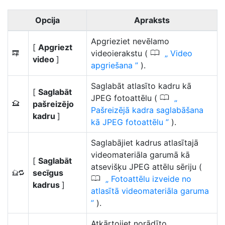
Opcija
Apraksts
Apgrieziet nevēlamo
[
Apgriezt
0
videoierakstu (
Video
9
video
]
apgriešana
).
Saglabāt atlasīto kadru kā
[
Saglabāt
0
JPEG fotoattēlu (
pašreizējo
4
Pašreizējā kadra saglabāšana
kadru
]
kā JPEG fotoattēlu
).
Saglabājiet kadrus atlasītajā
videomateriāla garumā kā
[
Saglabāt
atsevišķu JPEG attēlu sēriju (
secīgus
1
0
Fotoattēlu izveide no
kadrus
]
atlasītā videomateriāla garuma
).
Atkārtojiet norādīto