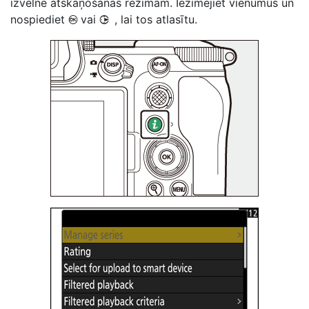
izvēlne
atskaņošanas režīmam. Iezīmējiet vienumus un
nospiediet
vai
, lai tos atlasītu.
J
2