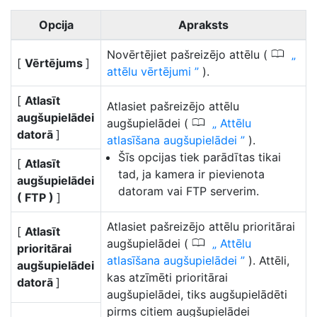
Opcija
Apraksts
0
Novērtējiet pašreizējo attēlu (
[
Vērtējums
]
attēlu vērtējumi
).
[
Atlasīt
Atlasiet pašreizējo attēlu
augšupielādei
0
augšupielādei (
Attēlu
datorā
]
atlasīšana augšupielādei
).
Šīs opcijas tiek parādītas tikai
[
Atlasīt
tad, ja kamera ir pievienota
augšupielādei
datoram vai FTP serverim.
( FTP )
]
Atlasiet pašreizējo attēlu prioritārai
[
Atlasīt
0
augšupielādei (
Attēlu
prioritārai
atlasīšana augšupielādei
). Attēli,
augšupielādei
kas atzīmēti prioritārai
datorā
]
augšupielādei, tiks augšupielādēti
pirms citiem augšupielādei