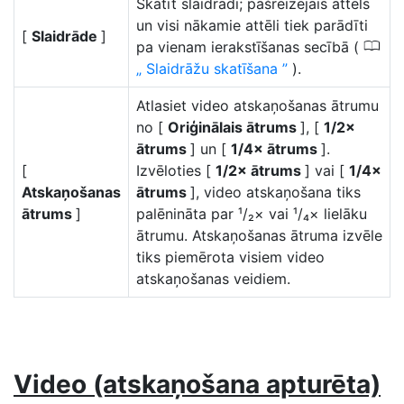
Skatīt slaidrādi; pašreizējais attēls
un visi nākamie attēli tiek parādīti
[
Slaidrāde
]
0
pa vienam ierakstīšanas secībā (
Slaidrāžu skatīšana
).
Atlasiet video atskaņošanas ātrumu
no [
Oriģinālais ātrums
], [
1/2×
ātrums
] un [
1/4× ātrums
].
[
Izvēloties [
1/2× ātrums
] vai [
1/4×
Atskaņošanas
ātrums
], video atskaņošana tiks
ātrums
]
palēnināta par ¹/₂× vai ¹/₄× lielāku
ātrumu. Atskaņošanas ātruma izvēle
tiks piemērota visiem video
atskaņošanas veidiem.
Video (atskaņošana apturēta)