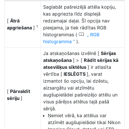
Saglabāt pašreizējā attēla kopiju,
kas apgriezta līdz displejā
[
Ātrā
redzamajai daļai. Šī opcija nav
1
apgriešana
]
pieejama, ja tiek rādītas RGB
0
histogrammas (
RGB
histogramma
).
Ja atskaņošanas izvēlnē [
Sērijas
atskaņošana
] > [
Rādīt sērijas kā
atsevišķus sīktēlus
] ir atlasīta
vērtība [
IESLĒGTS
], varat
izmantot šo opciju, lai dzēstu,
aizsargātu vai atzīmētu
[
Pārvaldīt
augšupielādei pašreizējo attēlu un
sēriju
]
visus pārējos attēlus tajā pašā
sērijā.
Ņemiet vērā, ka attēlus var
atzīmēt augšupielādei tikai Nikon