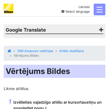
Latviski
toggl
Select language
Google Translate
Z6III Atsauces vadlīnijas
Attēlu skatīšana
Vērtējums Bildes
Vērtējums Bildes
Likme
attēlus.
Izvēlieties vajadzīgo attēlu ar kursortaustiņu un
nospiediet pogu
.
i