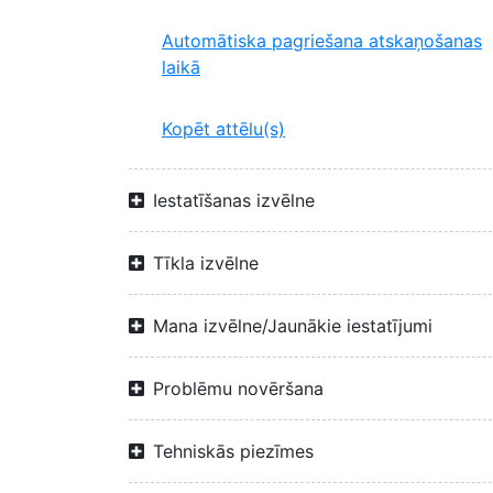
Automātiska pagriešana atskaņošanas
laikā
Kopēt attēlu(s)
Iestatīšanas izvēlne
Tīkla izvēlne
Mana izvēlne/Jaunākie iestatījumi
Problēmu novēršana
Tehniskās piezīmes