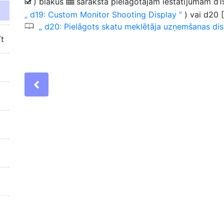
) blakus
sarakstā pielāgotajam iestatījumam d1
b
M
d19: Custom Monitor Shooting Display
) vai d20 
0
d20: Pielāgots skatu meklētāja uzņemšanas dis
īt
Previous