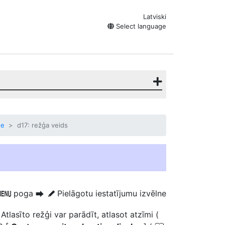
Latviski
Select language
ne
d17: režģa veids
poga
Pielāgotu iestatījumu izvēlne
G
U
A
Atlasīto režģi var parādīt, atlasot atzīmi (