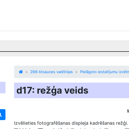
Z6III Atsauces vadlīnijas
Pielāgoto iestatījumu izvēl
d17: režģa veids
Izvēlieties fotografēšanas displeja kadrēšanas režģi. 