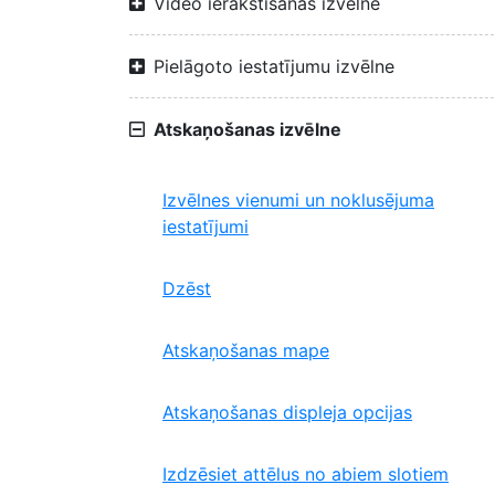
Video ierakstīšanas izvēlne
Pielāgoto iestatījumu izvēlne
Atskaņošanas izvēlne
Izvēlnes vienumi un noklusējuma
iestatījumi
Dzēst
Atskaņošanas mape
Atskaņošanas displeja opcijas
Izdzēsiet attēlus no abiem slotiem