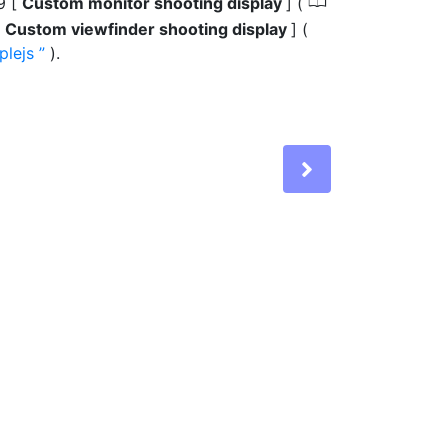
0
9 [
Custom monitor shooting display
] (
[
Custom viewfinder shooting display
] (
plejs
).
Next