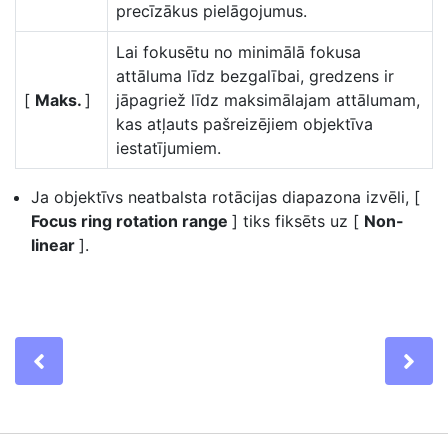
precīzākus pielāgojumus.
Lai fokusētu no minimālā fokusa
attāluma līdz bezgalībai, gredzens ir
[
Maks.
]
jāpagriež līdz maksimālajam attālumam,
kas atļauts pašreizējiem objektīva
iestatījumiem.
Ja objektīvs neatbalsta rotācijas diapazona izvēli, [
Focus ring rotation range
] tiks fiksēts uz [
Non-
linear
].
Previous
Ne