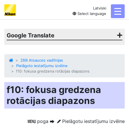
Latviski
toggl
Select language
Google Translate
Z6III Atsauces vadlīnijas
Pielāgoto iestatījumu izvēlne
f10: fokusa gredzena rotācijas diapazons
f10: fokusa gredzena
rotācijas diapazons
poga
Pielāgotu iestatījumu izvēlne
G
U
A