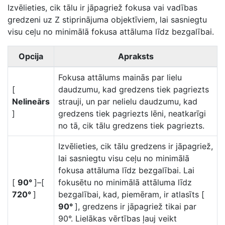
Izvēlieties, cik tālu ir jāpagriež fokusa vai vadības
gredzeni uz Z stiprinājuma objektīviem, lai sasniegtu
visu ceļu no minimālā fokusa attāluma līdz bezgalībai.
Opcija
Apraksts
Fokusa attālums mainās par lielu
[
daudzumu, kad gredzens tiek pagriezts
Nelineārs
strauji, un par nelielu daudzumu, kad
]
gredzens tiek pagriezts lēni, neatkarīgi
no tā, cik tālu gredzens tiek pagriezts.
Izvēlieties, cik tālu gredzens ir jāpagriež,
lai sasniegtu visu ceļu no minimālā
fokusa attāluma līdz bezgalībai. Lai
[
90°
]–[
fokusētu no minimālā attāluma līdz
720°
]
bezgalībai, kad, piemēram, ir atlasīts [
90°
], gredzens ir jāpagriež tikai par
90°. Lielākas vērtības ļauj veikt