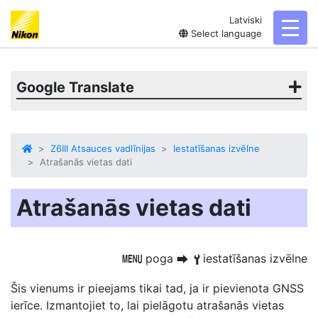
Latviski
toggl
Select language
Google Translate
Z6III Atsauces vadlīnijas
Iestatīšanas izvēlne
Atrašanās vietas dati
Atrašanās vietas dati
poga
iestatīšanas izvēlne
G
U
B
Šis vienums ir pieejams tikai tad, ja ir pievienota GNSS
ierīce. Izmantojiet to, lai pielāgotu atrašanās vietas