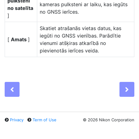
pulksteni
kameras pulksteni ar laiku, kas iegūts
no satelīta
no GNSS ierīces.
]
Skatiet atrašanās vietas datus, kas
iegūti no GNSS vienības. Parādītie
[
Amats
]
vienumi atšķiras atkarībā no
pievienotās ierīces veida.
Previous
Ne
Privacy
Term of Use
©
2026 Nikon Corporation