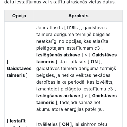
datu iestatījumus vai skatītu atrašanās vietas datus.
Opcija
Apraksts
Ja ir atlasīts [
IZSL.
], gaidstāves
taimera derīguma termiņš beigsies
neatkarīgi no opcijas, kas atlasīta
pielāgotajam iestatījumam c3 [
Izslēgšanās aizkave
] > [
Gaidstāves
[
taimeris
]. Ja ir atlasīts [
ON
],
Gaidstāves
gaidstāves taimera derīguma termiņš
taimeris
]
beigsies, ja netiks veiktas nekādas
darbības laika periodā, kas izvēlēts,
izmantojot pielāgoto iestatījumu c3 [
Izslēgšanās aizkave
] > [
Gaidstāves
taimeris
], tādējādi samazinot
akumulatora enerģijas patēriņu.
[
Iestatīt
Izvēlieties [
ON
], lai sinhronizētu