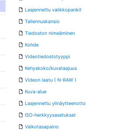
Laajennettu valikkopankit
Tallennuskansio
Tiedoston nimeäminen
Kohde
Videotiedostotyyppi
Kehyskoko/kuvataajuus
Videon laatu ( N-RAW )
Kuva-alue
Laajennettu ylinäytteenotto
ISO-herkkyysasetukset
Valkotasapaino