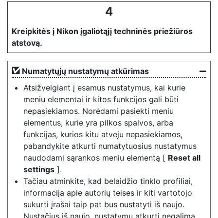
4
Kreipkitės į Nikon įgaliotąjį techninės priežiūros
atstovą.
Numatytųjų nustatymų atkūrimas
Atsižvelgiant į esamus nustatymus, kai kurie
meniu elementai ir kitos funkcijos gali būti
nepasiekiamos. Norėdami pasiekti meniu
elementus, kurie yra pilkos spalvos, arba
funkcijas, kurios kitu atveju nepasiekiamos,
pabandykite atkurti numatytuosius nustatymus
naudodami sąrankos meniu elementą [
Reset all
settings
].
Tačiau atminkite, kad belaidžio tinklo profiliai,
informacija apie autorių teises ir kiti vartotojo
sukurti įrašai taip pat bus nustatyti iš naujo.
Nustačius iš naujo, nustatymų atkurti negalima.