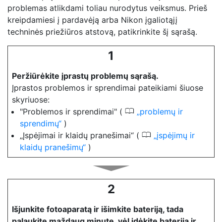
problemas atlikdami toliau nurodytus veiksmus. Prieš
kreipdamiesi į pardavėją arba Nikon įgaliotąjį
techninės priežiūros atstovą, patikrinkite šį sąrašą.
1
Peržiūrėkite įprastų problemų sąrašą.
Įprastos problemos ir sprendimai pateikiami šiuose
skyriuose:
0
"Problemos ir sprendimai" (
problemų ir
sprendimų
)
0
„Įspėjimai ir klaidų pranešimai“ (
įspėjimų ir
klaidų pranešimų
)
2
Išjunkite fotoaparatą ir išimkite bateriją, tada
palaukite maždaug minutę, vėl įdėkite bateriją ir