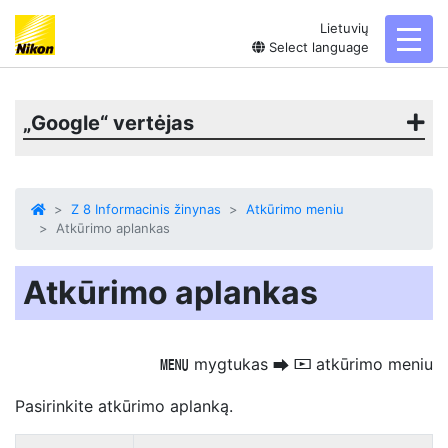
Lietuvių
toggl
Select language
„Google“ vertėjas
Z 8 Informacinis žinynas
Atkūrimo meniu
Atkūrimo aplankas
Atkūrimo aplankas
mygtukas
atkūrimo meniu
G
U
D
Pasirinkite atkūrimo aplanką.