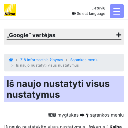
Lietuvių
toggl
Select language
„Google“ vertėjas
Z 8 Informacinis žinynas
Sąrankos meniu
Iš naujo nustatyti visus nustatymus
Iš naujo nustatyti visus
nustatymus
mygtukas
sąrankos meniu
G
U
B
Iš naujo nustatykite visus nustatymus, išskyrus [
Kalba