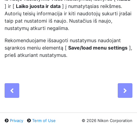
] ir [
Laiko juosta ir data
] į numatytąsias reikšmes.
Autorių teisių informacija ir kiti naudotojų sukurti įrašai
taip pat nustatomi iš naujo. Nustačius iš naujo,
nustatymų atkurti negalima.
Rekomenduojame išsaugoti nustatymus naudojant
sąrankos meniu elementą [
Save/load menu settings
],
prieš atkuriant nustatymus.
Previous
Ne
Privacy
Term of Use
©
2026 Nikon Corporation