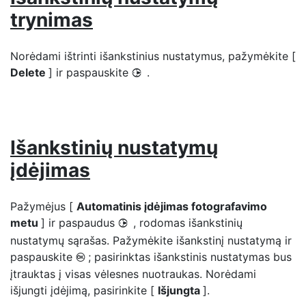
trynimas
Norėdami ištrinti išankstinius nustatymus, pažymėkite [
Delete
] ir paspauskite
.
2
Išankstinių nustatymų
įdėjimas
Pažymėjus [
Automatinis įdėjimas fotografavimo
metu
] ir paspaudus
, rodomas išankstinių
2
nustatymų sąrašas. Pažymėkite išankstinį nustatymą ir
paspauskite
; pasirinktas išankstinis nustatymas bus
J
įtrauktas į visas vėlesnes nuotraukas. Norėdami
išjungti įdėjimą, pasirinkite [
Išjungta
].