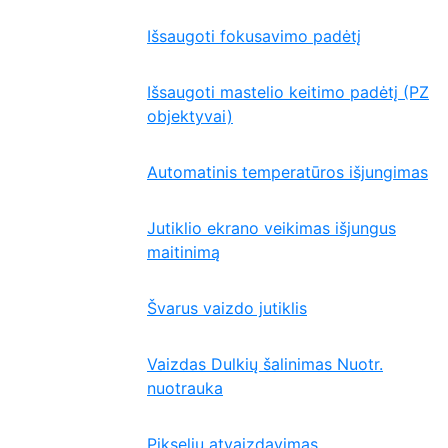
Išsaugoti fokusavimo padėtį
Išsaugoti mastelio keitimo padėtį (PZ
objektyvai)
Automatinis temperatūros išjungimas
Jutiklio ekrano veikimas išjungus
maitinimą
Švarus vaizdo jutiklis
Vaizdas Dulkių šalinimas Nuotr.
nuotrauka
Pikselių atvaizdavimas