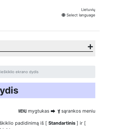
Lietuvių
Select language
ieškiklio ekrano dydis
dydis
mygtukas
sąrankos meniu
G
U
B
škiklio padidinimą iš [
Standartinis
] ir [