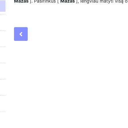
Mažas
]. Pasirinkus [
Mažas
], lengviau matyti visą o
Previous