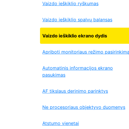
Vaizdo ieškiklio ryškumas
Vaizdo ieškiklio spalvų balansas
Vaizdo ieškiklio ekrano dydis
Apriboti monitoriaus režimo pasirinkim
Automatinis informacijos ekrano
pasukimas
AF tikslaus derinimo parinktys
Ne procesoriaus objektyvo duomenys
Atstumo vienetai