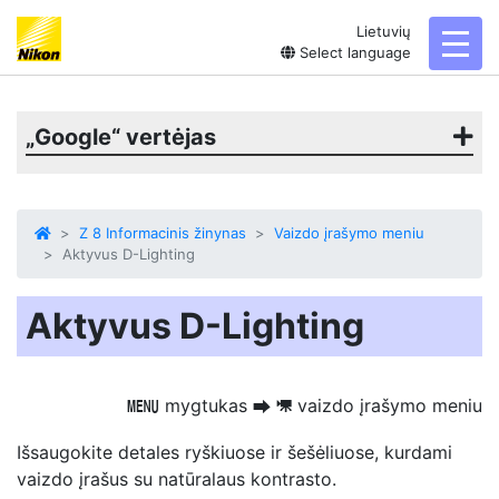
Lietuvių
toggl
Select language
„Google“ vertėjas
Z 8 Informacinis žinynas
Vaizdo įrašymo meniu
Aktyvus D-Lighting
Aktyvus D-Lighting
mygtukas
vaizdo įrašymo meniu
G
U
1
Išsaugokite detales ryškiuose ir šešėliuose, kurdami
vaizdo įrašus su natūralaus kontrasto.