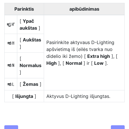
Parinktis
apibūdinimas
[
Ypač
Z
aukštas
]
[
Aukštas
Pasirinkite aktyvaus D-Lighting
P
]
apšvietimą iš (eilės tvarka nuo
didelio iki žemo) [
Extra high
], [
[
High
], [
Normal
] ir [
Low
].
Normalus
Q
]
[
Žemas
]
R
[
Išjungta
]
Aktyvus D-Lighting išjungtas.