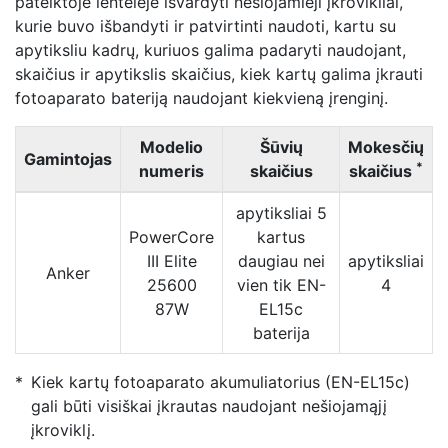
pateiktoje lentelėje išvardyti nešiojamieji įkrovikliai,
kurie buvo išbandyti ir patvirtinti naudoti, kartu su
apytiksliu kadrų, kuriuos galima padaryti naudojant,
skaičius ir apytikslis skaičius, kiek kartų galima įkrauti
fotoaparato bateriją naudojant kiekvieną įrenginį.
Modelio
Šūvių
Mokesčių
Gamintojas
*
numeris
skaičius
skaičius
apytiksliai 5
PowerCore
kartus
III Elite
daugiau nei
apytiksliai
Anker
25600
vien tik EN-
4
87W
EL15c
baterija
Kiek kartų fotoaparato akumuliatorius (EN-EL15c)
gali būti visiškai įkrautas naudojant nešiojamąjį
įkroviklį.