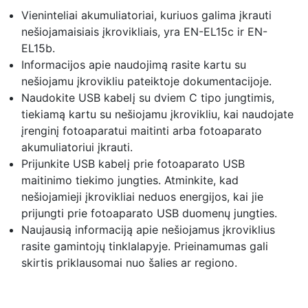
Vieninteliai akumuliatoriai, kuriuos galima įkrauti
nešiojamaisiais įkrovikliais, yra EN-EL15c ir EN-
EL15b.
Informacijos apie naudojimą rasite kartu su
nešiojamu įkrovikliu pateiktoje dokumentacijoje.
Naudokite USB kabelį su dviem C tipo jungtimis,
tiekiamą kartu su nešiojamu įkrovikliu, kai naudojate
įrenginį fotoaparatui maitinti arba fotoaparato
akumuliatoriui įkrauti.
Prijunkite USB kabelį prie fotoaparato USB
maitinimo tiekimo jungties. Atminkite, kad
nešiojamieji įkrovikliai neduos energijos, kai jie
prijungti prie fotoaparato USB duomenų jungties.
Naujausią informaciją apie nešiojamus įkroviklius
rasite gamintojų tinklalapyje. Prieinamumas gali
skirtis priklausomai nuo šalies ar regiono.