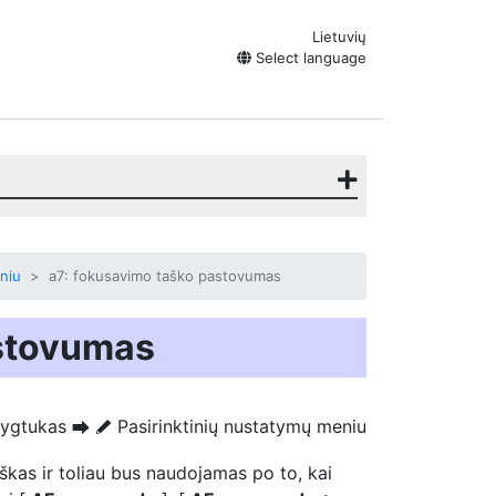
Lietuvių
Select language
niu
a7: fokusavimo taško pastovumas
astovumas
ygtukas
Pasirinktinių nustatymų meniu
U
A
škas ir toliau bus naudojamas po to, kai