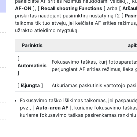
pakeičiate AF srities režimus naudodami valdiklį, į ku
AF-ON
], [
Recall shooting Functions
] arba [
Atšauk
priskirtas naudojant pasirinktinį nustatymą f2 [
Pasir
taikoma tik tuo atveju, jei keičiate AF srities režimu
užrakto atleidimo mygtuką.
Parinktis
api
[
Fokusavimo taškas, kurį fotoaparatas
Automatinis
perjungiant AF srities režimus, lieka g
]
[
Išjungta
]
Atkuriamas paskutinis vartotojo pasi
Fokusavimo taško išlikimas taikomas, jei paspaudę v
pvz., [
Auto-area AF
], kuriame fokusavimo taškas
kuriame fokusavimo taškas pasirenkamas rankiniu