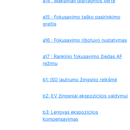
a14 : Maksimali diafragmos vertė
a15 : Fokusavimo taško pasirinkimo
greitis
a16 : Fokusavimo ribotuvo nustatymas
a17 : Rankinio fokusavimo žiedas AF
režimu
b1: ISO jautrumo žingsnio reikšmė
b2: EV žingsniai ekspozicijos valdymui
b3: Lengvas ekspozicijos
kompensavimas