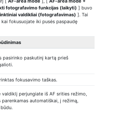
rį [
AF-area mode
], [
AF-area mode +
ti fotografavimo funkcijas (laikyti)
] buvo
inktiniai valdikliai (fotografavimas)
]. Tai
s, kai fokusuojate iki pusės paspaudę
būdinimas
 pasirinko paskutinį kartą prieš
alioti.
rinktas fokusavimo taškas.
aldiklį perjungiate iš AF srities režimo,
 parenkamas automatiškai, į režimą,
 būdu.