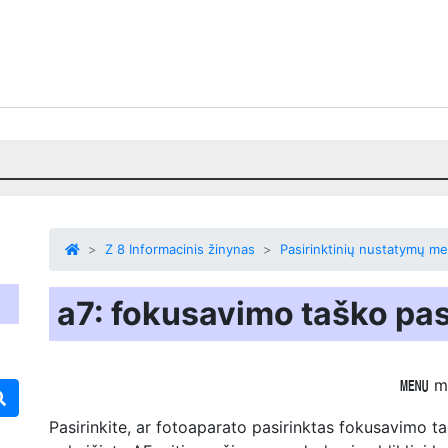
Z 8 Informacinis žinynas
Pasirinktinių nustatymų me
a7: fokusavimo taško p
m
G
Pasirinkite, ar fotoaparato pasirinktas fokusavimo ta