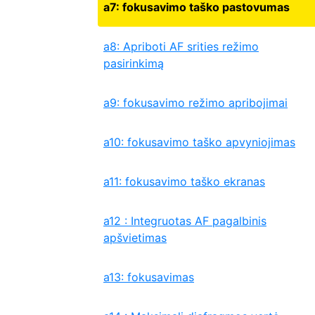
a7: fokusavimo taško pastovumas
a8: Apriboti AF srities režimo
pasirinkimą
a9: fokusavimo režimo apribojimai
a10: fokusavimo taško apvyniojimas
a11: fokusavimo taško ekranas
a12 : Integruotas AF pagalbinis
apšvietimas
a13: fokusavimas