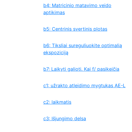
b4: Matricinio matavimo veido
aptikimas
b5: Centrinis svertinis plotas
b6: Tiksliai sureguliuokite optimalią
ekspoziciją
b7: Laikyti galioti. Kai f/ pasikeičia
c1: užrakto atleidimo mygtukas AE-L
c2: laikmatis
c3: Išjungimo delsa