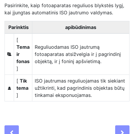
Pasirinkite, kaip fotoaparatas reguliuos blykstės lygį,
kai įjungtas automatinis ISO jautrumo valdymas.
Parinktis
apibūdinimas
[
Tema
Reguliuodamas ISO jautrumą
ir
fotoaparatas atsižvelgia ir į pagrindinį
e
fonas
objektą, ir į foninį apšvietimą.
]
[
Tik
ISO jautrumas reguliuojamas tik siekiant
tema
užtikrinti, kad pagrindinis objektas būtų
f
]
tinkamai eksponuojamas.
Previous
Ne