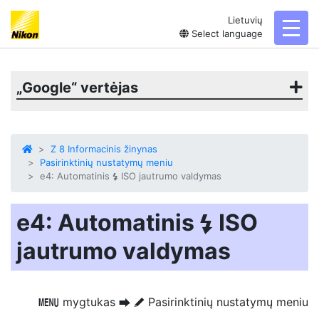
Lietuvių
toggl
Select language
„Google“ vertėjas
Z 8 Informacinis žinynas
Pasirinktinių nustatymų meniu
e4: Automatinis
ISO jautrumo valdymas
c
e4: Automatinis
ISO
c
jautrumo valdymas
mygtukas
Pasirinktinių nustatymų meniu
G
U
A