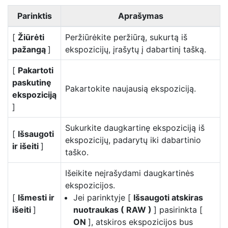
Parinktis
Aprašymas
[
Žiūrėti
Peržiūrėkite peržiūrą, sukurtą iš
pažangą
]
ekspozicijų, įrašytų į dabartinį tašką.
[
Pakartoti
paskutinę
Pakartokite naujausią ekspoziciją.
ekspoziciją
]
Sukurkite daugkartinę ekspoziciją iš
[
Išsaugoti
ekspozicijų, padarytų iki dabartinio
ir išeiti
]
taško.
Išeikite neįrašydami daugkartinės
ekspozicijos.
[
Išmesti ir
Jei parinktyje [
Išsaugoti atskiras
išeiti
]
nuotraukas ( RAW )
] pasirinkta [
ON
], atskiros ekspozicijos bus