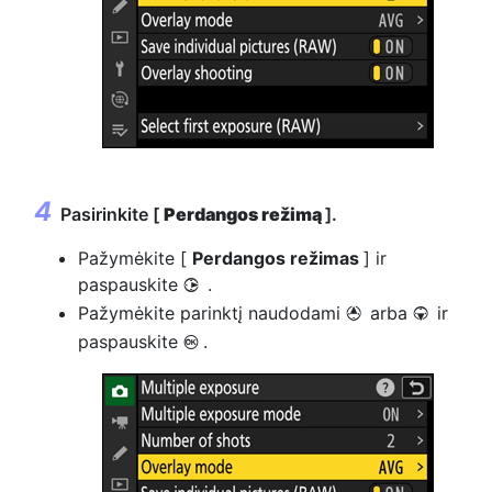
Pasirinkite [
Perdangos režimą
].
Pažymėkite [
Perdangos režimas
] ir
paspauskite
.
2
Pažymėkite parinktį naudodami
arba
ir
1
3
paspauskite
.
J