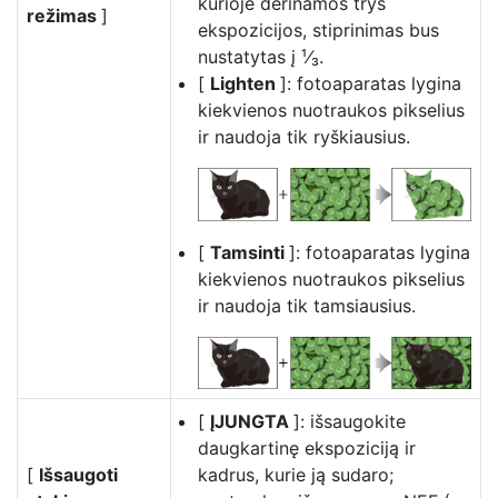
kurioje derinamos trys
režimas
]
ekspozicijos, stiprinimas bus
nustatytas į ¹⁄₃.
[
Lighten
]: fotoaparatas lygina
kiekvienos nuotraukos pikselius
ir naudoja tik ryškiausius.
[
Tamsinti
]: fotoaparatas lygina
kiekvienos nuotraukos pikselius
ir naudoja tik tamsiausius.
[
ĮJUNGTA
]: išsaugokite
daugkartinę ekspoziciją ir
[
Išsaugoti
kadrus, kurie ją sudaro;