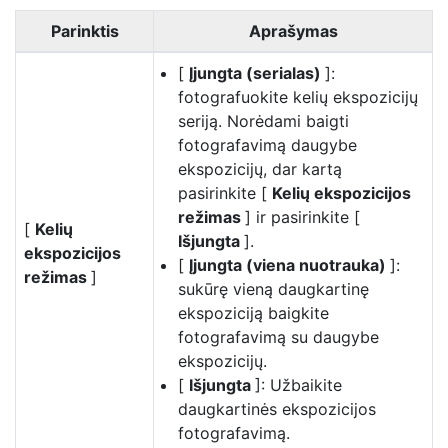
Parinktis
Aprašymas
[
Įjungta (serialas)
]:
fotografuokite kelių ekspozicijų
seriją. Norėdami baigti
fotografavimą daugybe
ekspozicijų, dar kartą
pasirinkite [
Kelių ekspozicijos
režimas
] ir pasirinkite [
[
Kelių
Išjungta
].
ekspozicijos
[
Įjungta (viena nuotrauka)
]:
režimas
]
sukūrę vieną daugkartinę
ekspoziciją baigkite
fotografavimą su daugybe
ekspozicijų.
[
Išjungta
]: Užbaikite
daugkartinės ekspozicijos
fotografavimą.