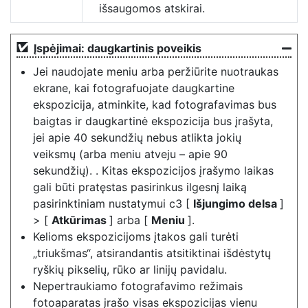
išsaugomos atskirai.
Įspėjimai: daugkartinis poveikis
Jei naudojate meniu arba peržiūrite nuotraukas
ekrane, kai fotografuojate daugkartine
ekspozicija, atminkite, kad fotografavimas bus
baigtas ir daugkartinė ekspozicija bus įrašyta,
jei apie 40 sekundžių nebus atlikta jokių
veiksmų (arba meniu atveju – apie 90
sekundžių). . Kitas ekspozicijos įrašymo laikas
gali būti pratęstas pasirinkus ilgesnį laiką
pasirinktiniam nustatymui c3 [
Išjungimo delsa
]
> [
Atkūrimas
] arba [
Meniu
].
Kelioms ekspozicijoms įtakos gali turėti
„triukšmas“, atsirandantis atsitiktinai išdėstytų
ryškių pikselių, rūko ar linijų pavidalu.
Nepertraukiamo fotografavimo režimais
fotoaparatas įrašo visas ekspozicijas vienu