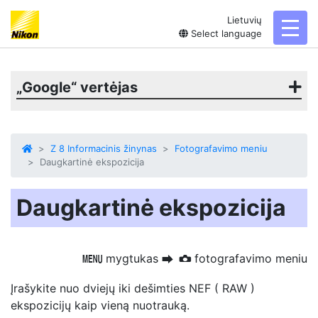
Lietuvių
toggl
Select language
„Google“ vertėjas
Z 8 Informacinis žinynas
Fotografavimo meniu
Daugkartinė ekspozicija
Daugkartinė ekspozicija
mygtukas
fotografavimo meniu
G
U
C
Įrašykite nuo dviejų iki dešimties NEF ( RAW )
ekspozicijų kaip vieną nuotrauką.