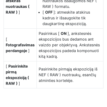
atskiras
nuotraukos išsaugomos NEF (
nuotraukas (
RAW ) formatu.
RAW )
]
[
OFF
]: atmeskite atskirus
kadrus ir išsaugokite tik
daugkartinę ekspoziciją.
Pasirinkus [
ON
], ankstesnės
[
ekspozicijos bus dedamos ant
Fotografavimas
vaizdo per objektyvą. Ankstesnės
perdangoje
]
ekspozicijos padeda komponuoti
kitą kadrą.
[
Pasirinkite
Pasirinkite pirmąją ekspoziciją iš
pirmą
NEF ( RAW ) nuotraukų, esančių
ekspoziciją (
atminties kortelėje.
RAW )
]