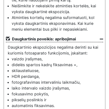
tie, kurie naudojami pirmą kartą.
Neišimkite ir nekeiskite atminties kortelės, kai
vyksta daugkartinė ekspozicija.
Atminties kortelių negalima suformatuoti, kol
vyksta daugkartinis eksponavimas. Kai kurie
meniu elementai bus pilki ir nepasiekiami.
Daugkartinis poveikis: apribojimai
Daugkartinio ekspozicijos negalima derinti su kai
kuriomis fotoaparato funkcijomis, įskaitant:
vaizdo įrašymas,
didelės spartos kadrų fiksavimas +,
skliausteliuose,
HDR perdanga,
fotografavimas intervaliniu laikmačiu,
laiko intervalo vaizdo įrašymas,
fokusavimo pokytis,
pikselių poslinkis ir
automatinis fiksavimas.