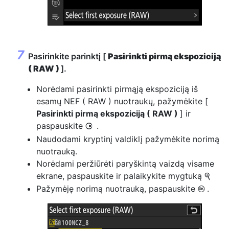
Pasirinkite parinktį [
Pasirinkti pirmą ekspoziciją
( RAW )
].
Norėdami pasirinkti pirmąją ekspoziciją iš
esamų NEF ( RAW ) nuotraukų, pažymėkite [
Pasirinkti pirmą ekspoziciją ( RAW )
] ir
paspauskite
.
2
Naudodami kryptinį valdiklį pažymėkite norimą
nuotrauką.
Norėdami peržiūrėti paryškintą vaizdą visame
ekrane, paspauskite ir palaikykite mygtuką
X
Pažymėję norimą nuotrauką, paspauskite
.
J