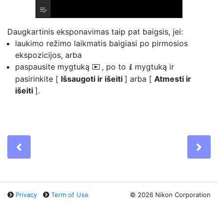
Daugkartinis eksponavimas taip pat baigsis, jei:
laukimo režimo laikmatis baigiasi po pirmosios
ekspozicijos, arba
paspausite mygtuką
, po to
mygtuką ir
K
i
pasirinkite [
Išsaugoti ir išeiti
] arba [
Atmesti ir
išeiti
].
Previous
Ne
Privacy
Term of Use
©
2026 Nikon Corporation