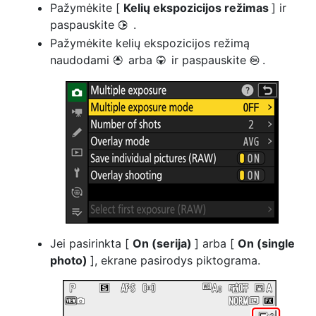
Pažymėkite [
Kelių ekspozicijos režimas
] ir
paspauskite
.
2
Pažymėkite kelių ekspozicijos režimą
naudodami
arba
ir paspauskite
.
1
3
J
Jei pasirinkta [
On (serija)
] arba [
On (single
photo)
], ekrane pasirodys piktograma.