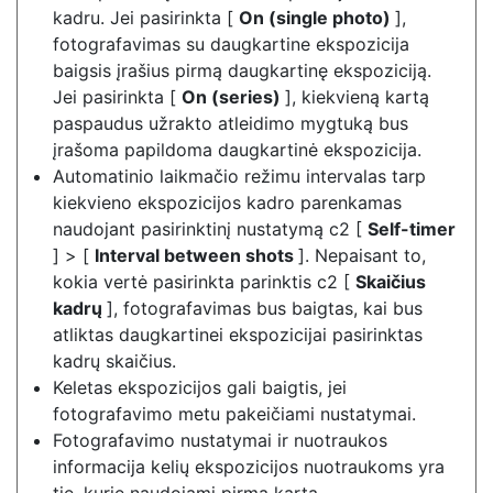
kadru. Jei pasirinkta [
On (single photo)
],
fotografavimas su daugkartine ekspozicija
baigsis įrašius pirmą daugkartinę ekspoziciją.
Jei pasirinkta [
On (series)
], kiekvieną kartą
paspaudus užrakto atleidimo mygtuką bus
įrašoma papildoma daugkartinė ekspozicija.
Automatinio laikmačio režimu intervalas tarp
kiekvieno ekspozicijos kadro parenkamas
naudojant pasirinktinį nustatymą c2 [
Self-timer
] > [
Interval between shots
]. Nepaisant to,
kokia vertė pasirinkta parinktis c2 [
Skaičius
kadrų
], fotografavimas bus baigtas, kai bus
atliktas daugkartinei ekspozicijai pasirinktas
kadrų skaičius.
Keletas ekspozicijos gali baigtis, jei
fotografavimo metu pakeičiami nustatymai.
Fotografavimo nustatymai ir nuotraukos
informacija kelių ekspozicijos nuotraukoms yra