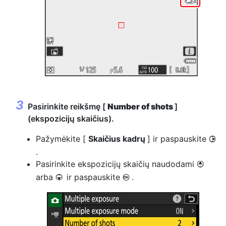
Pasirinkite reikšmę [
Number of shots
]
(ekspozicijų skaičius).
Pažymėkite [
Skaičius kadrų
] ir paspauskite
2
.
Pasirinkite ekspozicijų skaičių naudodami
1
arba
ir paspauskite
.
3
J