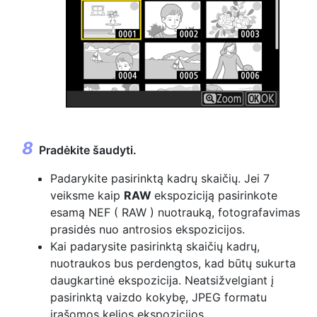
Pradėkite šaudyti.
Padarykite pasirinktą kadrų skaičių. Jei 7
veiksme kaip
RAW
ekspoziciją pasirinkote
esamą NEF ( RAW ) nuotrauką, fotografavimas
prasidės nuo antrosios ekspozicijos.
Kai padarysite pasirinktą skaičių kadrų,
nuotraukos bus perdengtos, kad būtų sukurta
daugkartinė ekspozicija. Neatsižvelgiant į
pasirinktą vaizdo kokybę, JPEG formatu
įrašomos kelios ekspozicijos.