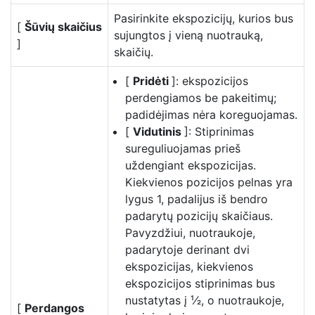
Pasirinkite ekspozicijų, kurios bus
[
Šūvių skaičius
sujungtos į vieną nuotrauką,
]
skaičių.
[
Pridėti
]: ekspozicijos
perdengiamos be pakeitimų;
padidėjimas nėra koreguojamas.
[
Vidutinis
]: Stiprinimas
sureguliuojamas prieš
uždengiant ekspozicijas.
Kiekvienos pozicijos pelnas yra
lygus 1, padalijus iš bendro
padarytų pozicijų skaičiaus.
Pavyzdžiui, nuotraukoje,
padarytoje derinant dvi
ekspozicijas, kiekvienos
ekspozicijos stiprinimas bus
nustatytas į ¹⁄2, o nuotraukoje,
[
Perdangos