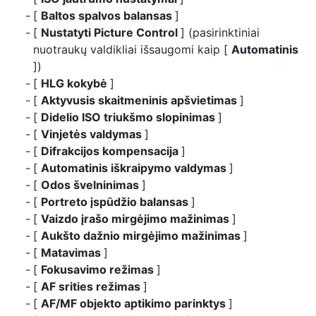
[
Baltos spalvos balansas
]
[
Nustatyti Picture Control
] (pasirinktiniai
nuotraukų valdikliai išsaugomi kaip [
Automatinis
])
[
HLG kokybė
]
[
Aktyvusis skaitmeninis apšvietimas
]
[
Didelio ISO triukšmo slopinimas
]
[
Vinjetės valdymas
]
[
Difrakcijos kompensacija
]
[
Automatinis iškraipymo valdymas
]
[
Odos švelninimas
]
[
Portreto įspūdžio balansas
]
[
Vaizdo įrašo mirgėjimo mažinimas
]
[
Aukšto dažnio mirgėjimo mažinimas
]
[
Matavimas
]
[
Fokusavimo režimas
]
[
AF srities režimas
]
[
AF/MF objekto aptikimo parinktys
]