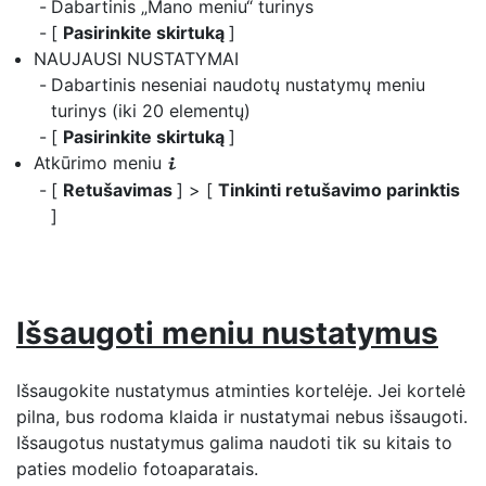
Dabartinis „Mano meniu“ turinys
[
Pasirinkite skirtuką
]
NAUJAUSI NUSTATYMAI
Dabartinis neseniai naudotų nustatymų meniu
turinys (iki 20 elementų)
[
Pasirinkite skirtuką
]
Atkūrimo meniu
i
[
Retušavimas
] > [
Tinkinti retušavimo parinktis
]
Išsaugoti meniu nustatymus
Išsaugokite nustatymus atminties kortelėje. Jei kortelė
pilna, bus rodoma klaida ir nustatymai nebus išsaugoti.
Išsaugotus nustatymus galima naudoti tik su kitais to
paties modelio fotoaparatais.