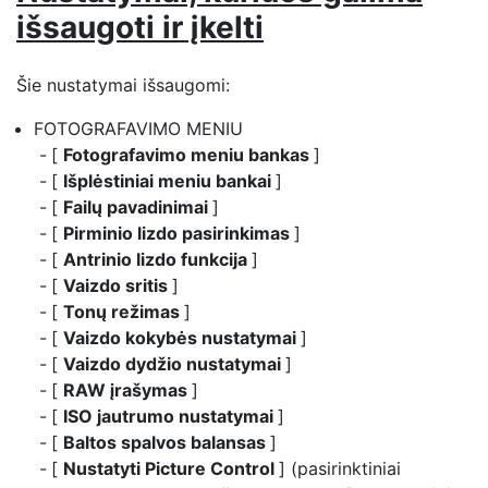
išsaugoti ir įkelti
Šie nustatymai išsaugomi:
FOTOGRAFAVIMO MENIU
[
Fotografavimo meniu bankas
]
[
Išplėstiniai meniu bankai
]
[
Failų pavadinimai
]
[
Pirminio lizdo pasirinkimas
]
[
Antrinio lizdo funkcija
]
[
Vaizdo sritis
]
[
Tonų režimas
]
[
Vaizdo kokybės nustatymai
]
[
Vaizdo dydžio nustatymai
]
[
RAW įrašymas
]
[
ISO jautrumo nustatymai
]
[
Baltos spalvos balansas
]
[
Nustatyti Picture Control
] (pasirinktiniai