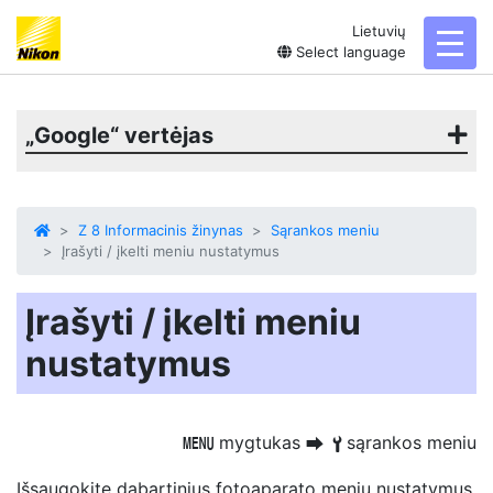
Lietuvių
toggl
Select language
„Google“ vertėjas
Z 8 Informacinis žinynas
Sąrankos meniu
Įrašyti / įkelti meniu nustatymus
Įrašyti / įkelti meniu
nustatymus
mygtukas
sąrankos meniu
G
U
B
Išsaugokite dabartinius fotoaparato meniu nustatymus