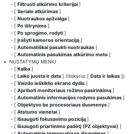
[
Filtruoti atkūrimo kriterijai
]
[
Serialo atkūrimas
]
[
Nuotraukos apžvalga
]
[
Po ištrynimo
]
[
Po sprogimo, rodyti
]
[
Įrašyti kameros orientaciją
]
[
Automatiškai pasukti nuotraukas
]
[
Automatinis pasukimas atkūrimo metu
]
NUSTATYMŲ MENIU
[
Kalba
]
[
Laiko juosta ir data
] (išskyrus [
Data ir laikas
])
[
Vaizdo ieškiklio ekrano dydis
]
[
Apriboti monitoriaus režimo pasirinkimą
]
[
Automatinis informacijos rodymo pasukimas
]
[
Objektyvo be procesoriaus duomenys
]
[
Atstumo vienetai
]
[
Išsaugoti fokusavimo poziciją
]
[
Išsaugoti priartinimo padėtį (PZ objektyvai)
]
[
Automatinis temperatūros išjungimas
]