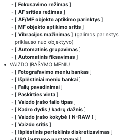
[
Fokusavimo režimas
]
[
AF srities režimas
]
[
AF/MF objekto aptikimo parinktys
]
[
MF objekto aptikimo sritis
]
[
Vibracijos mažinimas
] (galimos parinktys
priklauso nuo objektyvo)
[
Automatinis grupavimas
]
[
Automatinis fiksavimas
]
VAIZDO ĮRAŠYMO MENIU
[
Fotografavimo meniu bankas
]
[
Išplėstiniai meniu bankai
]
[
Failų pavadinimai
]
[
Paskirties vieta
]
[
Vaizdo įrašo failo tipas
]
[
Kadro dydis / kadrų dažnis
]
[
Vaizdo įrašo kokybė ( N-RAW )
]
[
Vaizdo sritis
]
[
Išplėstinis perteklinis diskretizavimas
]
[
ISO jautrumo nustatymai
]