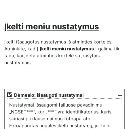
Įkelti meniu nustatymus
Įkelti išsaugotus nustatymus iš atminties kortelės.
Atminkite, kad [
Įkelti meniu nustatymus
] galima tik
tada, kai įdėta atminties kortelė su įrašytais
nustatymais.
Dėmesio: išsaugoti nustatymai
Nustatymai išsaugomi failuose pavadinimu
„NCSET***“, kur „***“ yra identifikatorius, kuris
skiriasi priklausomai nuo fotoaparato.
Fotoaparatas negalės įkelti nustatymų, jei failo