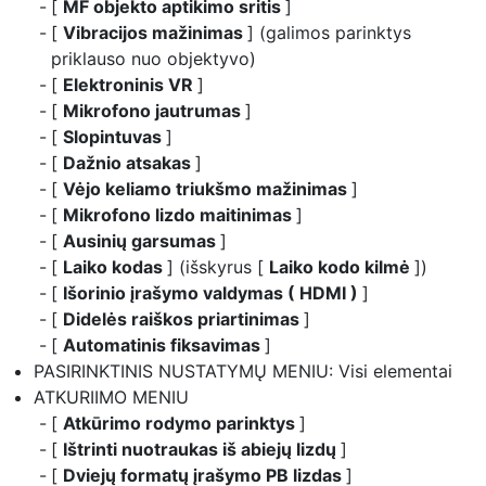
[
MF objekto aptikimo sritis
]
[
Vibracijos mažinimas
] (galimos parinktys
priklauso nuo objektyvo)
[
Elektroninis VR
]
[
Mikrofono jautrumas
]
[
Slopintuvas
]
[
Dažnio atsakas
]
[
Vėjo keliamo triukšmo mažinimas
]
[
Mikrofono lizdo maitinimas
]
[
Ausinių garsumas
]
[
Laiko kodas
] (išskyrus [
Laiko kodo kilmė
])
[
Išorinio įrašymo valdymas ( HDMI )
]
[
Didelės raiškos priartinimas
]
[
Automatinis fiksavimas
]
PASIRINKTINIS NUSTATYMŲ MENIU: Visi elementai
ATKURIIMO MENIU
[
Atkūrimo rodymo parinktys
]
[
Ištrinti nuotraukas iš abiejų lizdų
]
[
Dviejų formatų įrašymo PB lizdas
]