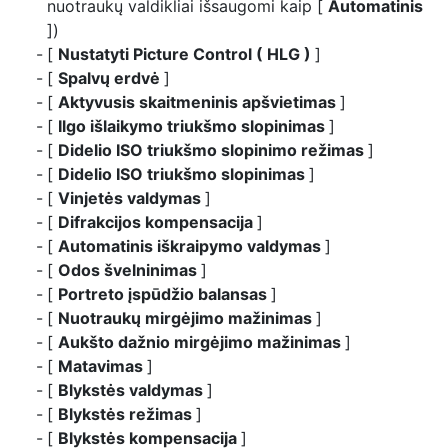
nuotraukų valdikliai išsaugomi kaip [
Automatinis
])
[
Nustatyti Picture Control ( HLG )
]
[
Spalvų erdvė
]
[
Aktyvusis skaitmeninis apšvietimas
]
[
Ilgo išlaikymo triukšmo slopinimas
]
[
Didelio ISO triukšmo slopinimo režimas
]
[
Didelio ISO triukšmo slopinimas
]
[
Vinjetės valdymas
]
[
Difrakcijos kompensacija
]
[
Automatinis iškraipymo valdymas
]
[
Odos švelninimas
]
[
Portreto įspūdžio balansas
]
[
Nuotraukų mirgėjimo mažinimas
]
[
Aukšto dažnio mirgėjimo mažinimas
]
[
Matavimas
]
[
Blykstės valdymas
]
[
Blykstės režimas
]
[
Blykstės kompensacija
]