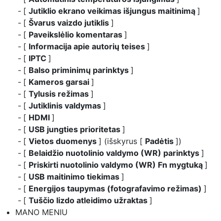
[
Jutiklio ekrano veikimas išjungus maitinimą
]
[
Švarus vaizdo jutiklis
]
[
Paveikslėlio komentaras
]
[
Informacija apie autorių teises
]
[
IPTC
]
[
Balso priminimų parinktys
]
[
Kameros garsai
]
[
Tylusis režimas
]
[
Jutiklinis valdymas
]
[
HDMI
]
[
USB jungties prioritetas
]
[
Vietos duomenys
] (išskyrus [
Padėtis
])
[
Belaidžio nuotolinio valdymo (WR) parinktys
]
[
Priskirti nuotolinio valdymo (WR) Fn mygtuką
]
[
USB maitinimo tiekimas
]
[
Energijos taupymas (fotografavimo režimas)
]
[
Tuščio lizdo atleidimo užraktas
]
MANO MENIU