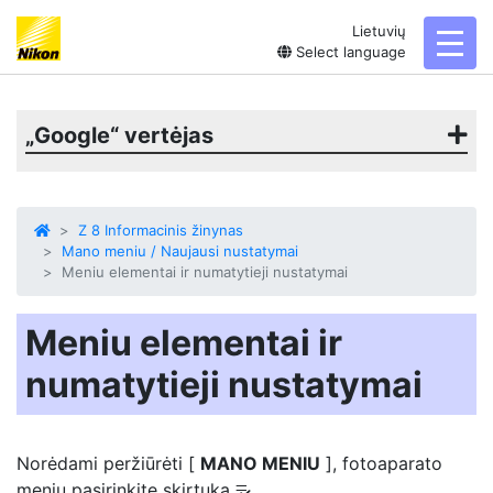
Lietuvių
toggl
Select language
„Google“ vertėjas
Z 8 Informacinis žinynas
Mano meniu / Naujausi nustatymai
Meniu elementai ir numatytieji nustatymai
Meniu elementai ir
numatytieji nustatymai
Norėdami peržiūrėti [
MANO MENIU
], fotoaparato
meniu pasirinkite skirtuką
O