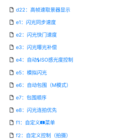
d22：高帧速取景器显示
e1：闪光同步速度
e2：闪光快门速度
e3：闪光曝光补偿
e4：自动
ISO感光度控制
c
e5：模拟闪光
e6：自动包围（M模式）
e7：包围顺序
e8：闪光连拍优先
f1：自定义
菜单
i
f2：自定义控制（拍摄）