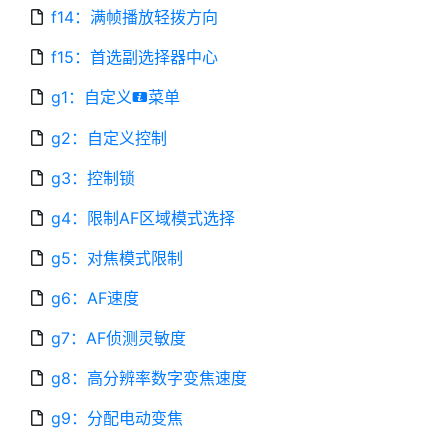
f14：满帧播放轻拨方向
f15：首选副选择器中心
g1：自定义
菜单
i
g2：自定义控制
g3：控制锁
g4：限制AF区域模式选择
g5：对焦模式限制
g6：AF速度
g7：AF侦测灵敏度
g8：高分辨率数字变焦速度
g9：分配电动变焦