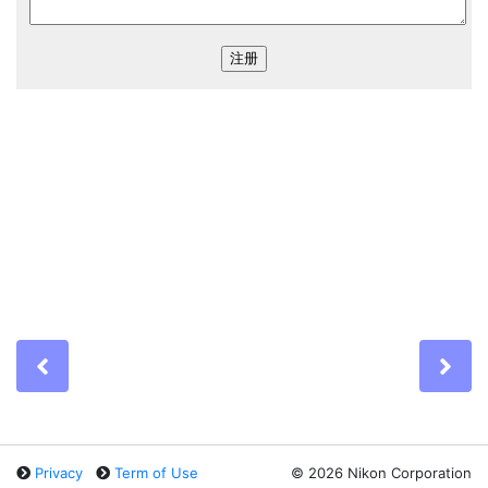
Previous
Ne
Privacy
Term of Use
©
2026 Nikon Corporation