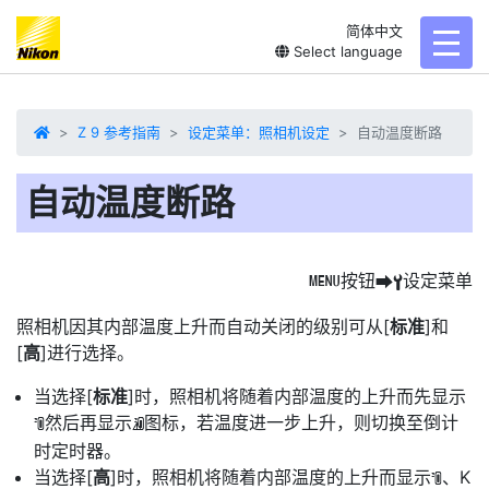
简体中文
toggl
Select language
Z 9 参考指南
设定菜单：照相机设定
自动温度断路
自动温度断路
按钮
设定菜单
G
U
B
照相机因其内部温度上升而自动关闭的级别可从[
标准
]和
[
高
]进行选择。
当选择[
标准
]时，照相机将随着内部温度的上升而先显示
然后再显示
图标，若温度进一步上升，则切换至倒计
J
K
时定时器。
当选择[
高
]时，照相机将随着内部温度的上升而显示
、K
J