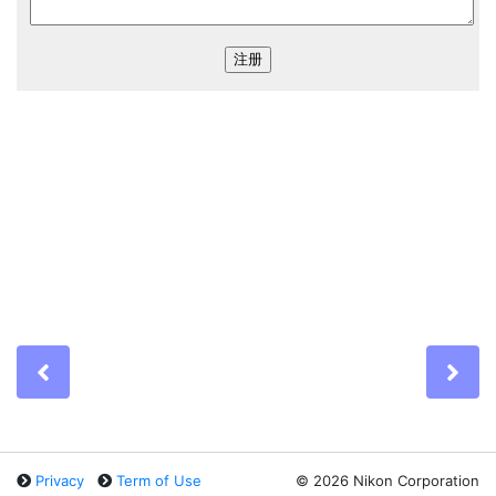
Previous
Ne
Privacy
Term of Use
©
2026 Nikon Corporation