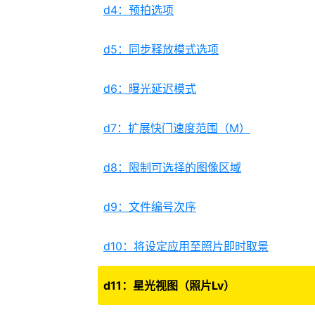
d4：预拍选项
d5：同步释放模式选项
d6：曝光延迟模式
d7：扩展快门速度范围（M）
d8：限制可选择的图像区域
d9：文件编号次序
d10：将设定应用至照片即时取景
d11：星光视图（照片Lv）