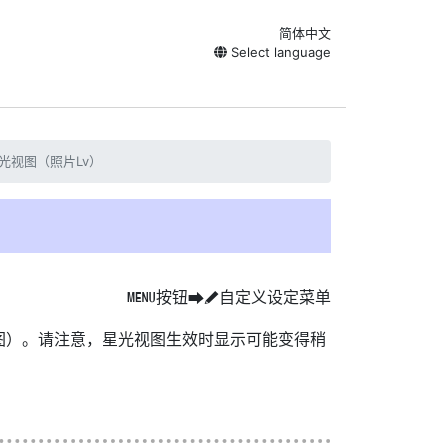
简体中文
Select language
星光视图（照片Lv）
按钮
自定义设定菜单
G
U
A
图）。请注意，星光视图生效时显示可能变得稍