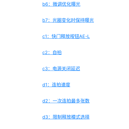
b6：微调优化曝光
b7：光圈变化时保持曝光
c1：快门释放按钮AE-L
c2：自拍
c3：电源关闭延迟
d1：连拍速度
d2：一次连拍最多张数
d3：限制释放模式选择