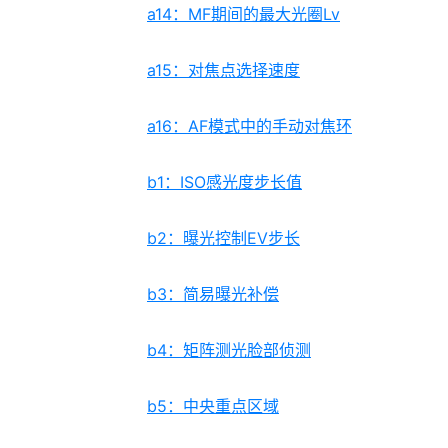
a14：MF期间的最大光圈Lv
a15：对焦点选择速度
a16：AF模式中的手动对焦环
b1：ISO感光度步长值
b2：曝光控制EV步长
b3：简易曝光补偿
b4：矩阵测光脸部侦测
b5：中央重点区域