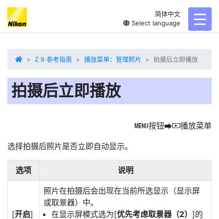
简体中文
toggl
Select language
Z 9 参考指南
播放菜单：管理照片
拍摄后立即播放
拍摄后立即播放
按钮
播放菜单
G
U
D
选择
拍摄后照片是否立即自动显示。
选项
说明
照片在拍摄后会出现在当前所选显示（显示屏
或取景器）中。
[
开启
]
在显示屏模式选为[
优先考虑取景器（2）
]的