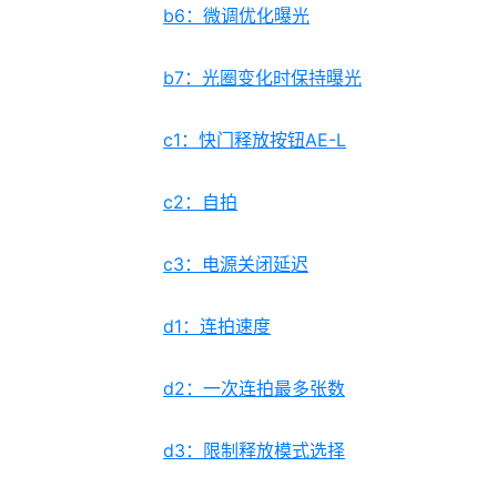
b6：微调优化曝光
b7：光圈变化时保持曝光
c1：快门释放按钮AE-L
c2：自拍
c3：电源关闭延迟
d1：连拍速度
d2：一次连拍最多张数
d3：限制释放模式选择