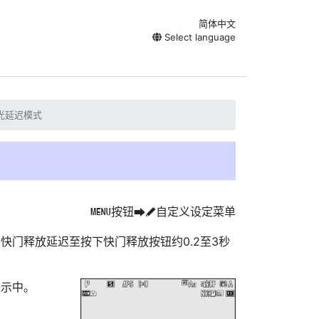
简体中文
Select language
光延迟模式
按钮
自定义设定菜单
G
U
A
快门释放延迟至按下快门释放按钮约0.2至3秒
显示中。