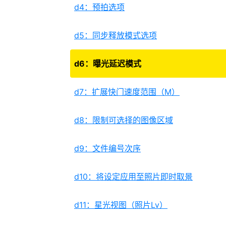
d4：预拍选项
d5：同步释放模式选项
d6：曝光延迟模式
d7：扩展快门速度范围（M）
d8：限制可选择的图像区域
d9：文件编号次序
d10：将设定应用至照片即时取景
d11：星光视图（照片Lv）