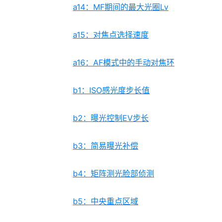
a14：MF期间的最大光圈Lv
a15：对焦点选择速度
a16：AF模式中的手动对焦环
b1：ISO感光度步长值
b2：曝光控制EV步长
b3：简易曝光补偿
b4：矩阵测光脸部侦测
b5：中央重点区域