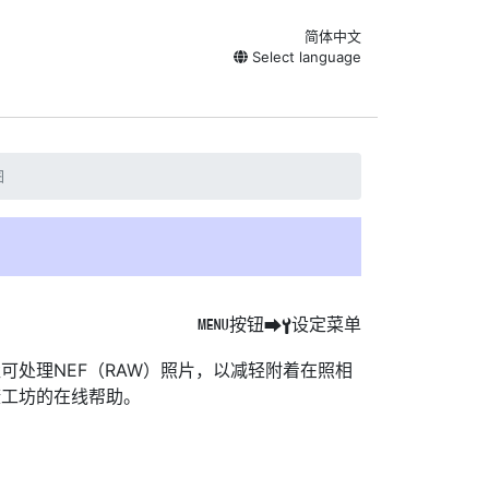
简体中文
Select language
图
按钮
设定菜单
G
U
B
可处理NEF（RAW）照片，以减轻附着在照相
康工坊的在线帮助。