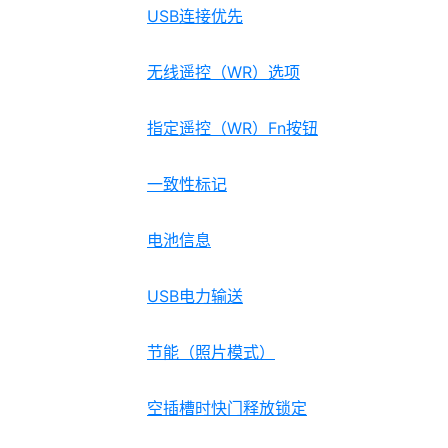
USB连接优先
无线遥控（WR）选项
指定遥控（WR）Fn按钮
一致性标记
电池信息
USB电力输送
节能（照片模式）
空插槽时快门释放锁定