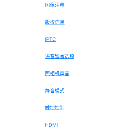
图像注释
版权信息
IPTC
语音留言选项
照相机声音
静音模式
触控控制
HDMI