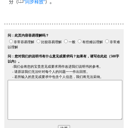
0
分（
同步释放
）。