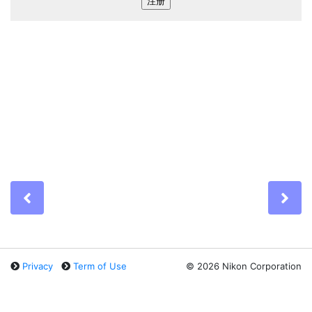
Previous
Ne
Privacy
Term of Use
©
2026 Nikon Corporation